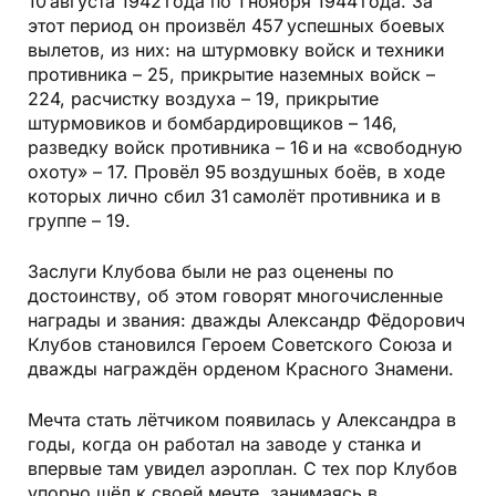
10 августа 1942 года по 1 ноября 1944 года. За
этот период он произвёл 457 успешных боевых
вылетов, из них: на штурмовку войск и техники
противника – 25, прикрытие наземных войск –
224, расчистку воздуха – 19, прикрытие
штурмовиков и бомбардировщиков – 146,
разведку войск противника – 16 и на «свободную
охоту» – 17. Провёл 95 воздушных боёв, в ходе
которых лично сбил 31 самолёт противника и в
группе – 19.
Заслуги Клубова были не раз оценены по
достоинству, об этом говорят многочисленные
награды и звания: дважды Александр Фёдорович
Клубов становился Героем Советского Союза и
дважды награждён орденом Красного Знамени.
Мечта стать лётчиком появилась у Александра в
годы, когда он работал на заводе у станка и
впервые там увидел аэроплан. С тех пор Клубов
упорно шёл к своей мечте, занимаясь в