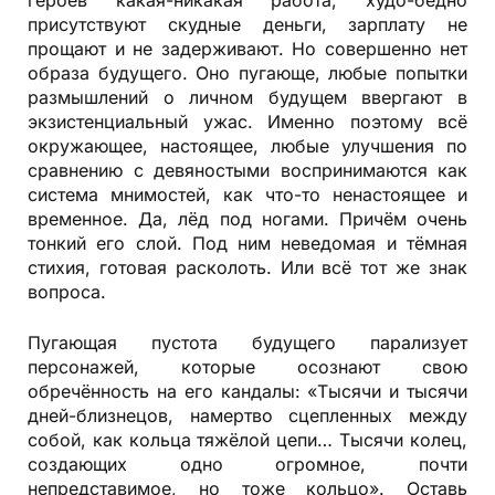
героев какая-никакая работа, худо-бедно
присутствуют скудные деньги, зарплату не
прощают и не задерживают. Но совершенно нет
образа будущего. Оно пугающе, любые попытки
размышлений о личном будущем ввергают в
экзистенциальный ужас. Именно поэтому всё
окружающее, настоящее, любые улучшения по
сравнению с девяностыми воспринимаются как
система мнимостей, как что-то ненастоящее и
временное. Да, лёд под ногами. Причём очень
тонкий его слой. Под ним неведомая и тёмная
стихия, готовая расколоть. Или всё тот же знак
вопроса.
Пугающая пустота будущего парализует
персонажей, которые осознают свою
обречённость на его кандалы: «Тысячи и тысячи
дней-близнецов, намертво сцепленных между
собой, как кольца тяжёлой цепи… Тысячи колец,
создающих одно огромное, почти
непредставимое, но тоже кольцо». Оставь