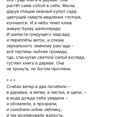
Всё гуще книга в дереве. Она
растёт сама собой в себе. Весна,
даруя птицам нежный купол сада,
цветущей смерти медленно глотнув,
кончается. И в небо тянет клюв
живую букву шелкопряда.
И шелеста грядущего надсада,
и переплёты веток, и слюна
зеркального земному раю ада –
всё паутины зыбкая громада,
где, стиснутая светлой силой взгляда,
густеет книга в дереве. Она
не тронута, но Богом прочтена.
* * *
Сгибая ветер в две погибели –
в деревья, в ветви, в листья, в щели, –
в воде дожди себя увидели –
и обомлели, и прозрели,
и ознобили зобик зяблику,
и так возликовала жалость,