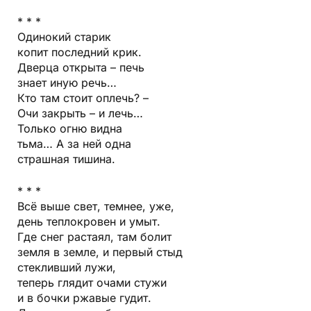
* * *
Одинокий старик
копит последний крик.
Дверца открыта – печь
знает иную речь…
Кто там стоит оплечь? –
Очи закрыть – и лечь…
Только огню видна
тьма… А за ней одна
страшная тишина.
* * *
Всё выше свет, темнее, уже,
день теплокровен и умыт.
Где снег растаял, там болит
земля в земле, и первый стыд
стекливший лужи,
теперь глядит очами стужи
и в бочки ржавые гудит.