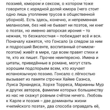
поэзией, юмором и сексом, о котором тоже
говорится с изрядной долей юмора (чего стоит
одно лишь утопление трусов в общественной
уборной). Есть здесь, конечно, и непременная
меланхолия, без неё не бывает ни поэтов, ни книг
о поэтах, но именно авторская ирония – то
нежная, то безжалостная – побеждает всё и вся.
Поначалу кажется, что Гонсало (а следом за ним
и подросший Висенте, воспитанный отчимом-
поэтом) живёт в мире, где всем правят стихи и
те, кто их пишет. Прочее неинтересно. Имена и
цитаты, приведённые в романе, могут стать
хорошим подспорьем всем, кто изучает
испаноязычную поэзию. Гонсало с лёгкостью
вызывает из памяти строчки Хайме Саэнса,
Луиса Эрнандеса, Хорхе Торреса, Марианны Мур
и других авторов, фамилии которых большинству
из нас не скажут ровным счётом ничего. Любовь
к Карле и поэзия – две доминанты жизни
«чилийского поэта», два способа оправдать её,