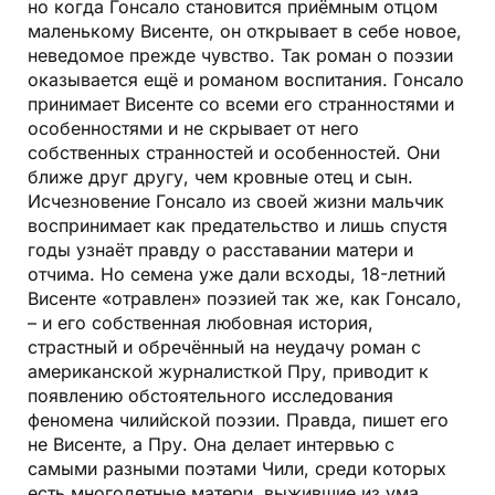
но когда Гонсало становится приёмным отцом
маленькому Висенте, он открывает в себе новое,
неведомое прежде чувство. Так роман о поэзии
оказывается ещё и романом воспитания. Гонсало
принимает Висенте со всеми его странностями и
особенностями и не скрывает от него
собственных странностей и особенностей. Они
ближе друг другу, чем кровные отец и сын.
Исчезновение Гонсало из своей жизни мальчик
воспринимает как предательство и лишь спустя
годы узнаёт правду о расставании матери и
отчима. Но семена уже дали всходы, 18-летний
Висенте «отравлен» поэзией так же, как Гонсало,
– и его собственная любовная история,
страстный и обречённый на неудачу роман с
американской журналисткой Пру, приводит к
появлению обстоятельного исследования
феномена чилийской поэзии. Правда, пишет его
не Висенте, а Пру. Она делает интервью с
самыми разными поэтами Чили, среди которых
есть многодетные матери, выжившие из ума