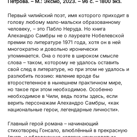
Петрова. – М.: Эксмо, 2023. – 96 с. – 1800 экз.
Первый чилийский поэт, имя которого приходит в
голову любому мало-мальски образованному
человеку, – это Пабло Неруда. Но книга
Алехандро Самбры не о лауреате Нобелевской
премии по литературе 1971 года, хотя он в ней
многократно и довольно иронически
упоминается. Она о поэте в широком смысле
слова – таком, которому не удалось оставить
свой след в литературе, но при этом не удалось и
разлюбить поэзию: явление вроде бы
второстепенное в нынешнем практичном мире,
но такое при этом необходимое. Особенно
необходимое в Чили, ведь поэты здесь, если
верить персонажам Алехандро Самбры, «как
национальные герои, легендарные личности».
Главный герой романа – начинающий
стихотворец Гонсало, влюблённый в прекрасную
(пусть и обладающую «слегка крючковатым