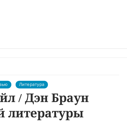
вью
Литература
йл / Дэн Браун
й литературы