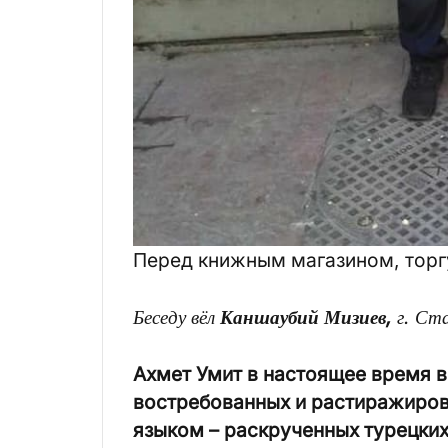
Перед книжным магазином, торг
Беседу вёл
Каншаубий Мизиев,
г. Ст
Ахмет Умит в настоящее время в
востребованных и растиражиров
языком – раскрученных турецких