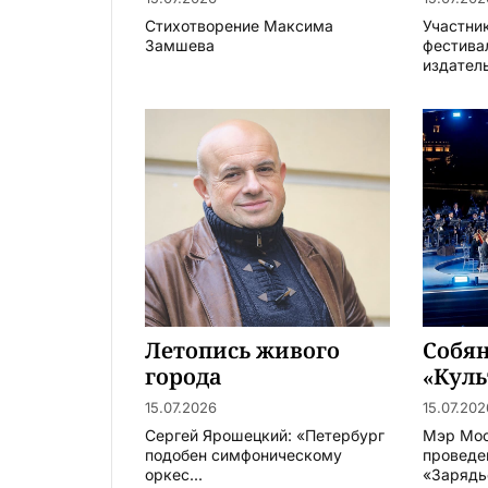
Стихотворение Максима
Участни
Замшева
фестива
издатель
Летопись живого
Собян
города
«Куль
15.07.2026
15.07.202
Сергей Ярошецкий: «Петербург
Мэр Мо
подобен симфоническому
проведе
оркес...
«Зарядье