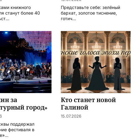
ками книжного
Представьте себе: зелёный
ля станут более 40
бархат, золотое тиснение,
ст...
готич...
ин за
Кто станет новой
турный город»
Галиной
Вишневской?
6
15.07.2026
сквы поддержал
ние фестиваля в
»...