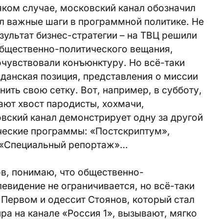
сяком случае, московский канал обозначил
л важные шаги в программной политике. Не
зультат бизнес-стратегии – на ТВЦ решили
общественно-политического вещания,
очувствовали конъюнктуру. Но всё-таки
жданская позиция, представления о миссии
ить свою сетку. Вот, например, в субботу,
кают хвост пародисты, хохмачи,
вский канал демонстрирует одну за другой
ческие программы: «Пост­скриптум»,
, «Специальный репортаж»…
ов, понимаю, что общественно-
евидение не ограничивается, но всё-таки
Первом и одессит Стоянов, который стал
а на канале «Россия 1», вызывают, мягко