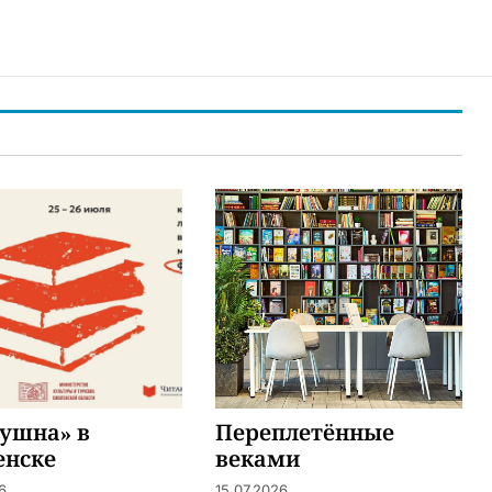
ушна» в
Переплетённые
енске
веками
6
15.07.2026