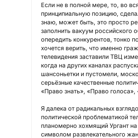
Если не в полной мере, то, во в
принципиальную позицию, сдела
знаю, может быть, это просто ре
заполнить вакуум российского 
опередить конкурентов, тонко п
хочется верить, что именно гра
телевидения заставили ТВЦ измен
когда на других каналах распус
шансоньетки и пустомели, моско
серьёзные качественные полити
«Право знать», «Право голоса»
Я далека от радикальных взгляд
политической проблематикой тел
планомерно хохмящий Ургант на 
символом развлекательного жанр