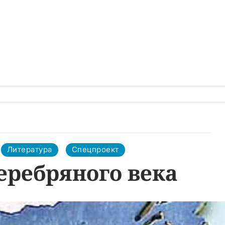
Литература
Спецпроект
еребряного века