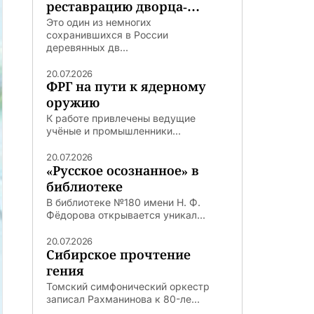
реставрацию дворца-
театра
Это один из немногих
сохранившихся в России
деревянных дв...
20.07.2026
ФРГ на пути к ядерному
оружию
К работе привлечены ведущие
учёные и промышленники...
20.07.2026
«Русское осознанное» в
библиотеке
В библиотеке №180 имени Н. Ф.
Фёдорова открывается уникал...
20.07.2026
Сибирское прочтение
гения
Томский симфонический оркестр
записал Рахманинова к 80-ле...