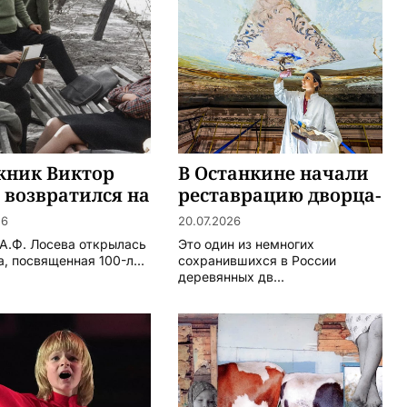
жник Виктор
В Останкине начали
 возвратился на
реставрацию дворца-
т
театра
26
20.07.2026
А.Ф. Лосева открылась
Это один из немногих
, посвященная 100-л...
сохранившихся в России
деревянных дв...