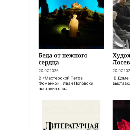
Беда от нежного
Худо
сердца
Лосев
Арба
20.07.2026
20.07.20
В «Мастерской Петра
В Доме 
Фоменко» Иван Поповски
выставка
поставил спе...