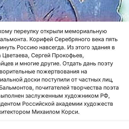
скому переулку открыли мемориальную
Бальмонта. Корифей Серебряного века пять
кинуть Россию навсегда. Из этого здания в
 Цветаева, Сергей Прокофьев,
цев и многие другие. Отдать дань поэту
творительные пожертвования на
иальной доски поступили от частных лиц,
Бальмонтов, почитателей творчества поэта
 выполнен заслуженным художником РФ,
ндентом Российской академии художеств
хитектором Михаилом Корси.