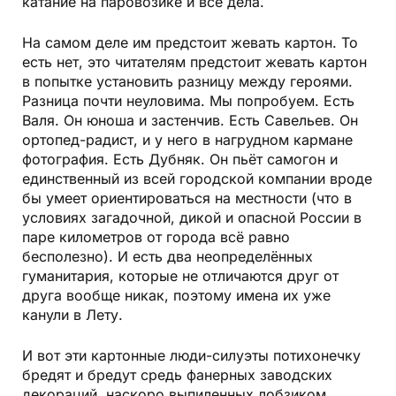
катание на паровозике и все дела.
На самом деле им предстоит жевать картон. То
есть нет, это читателям предстоит жевать картон
в попытке установить разницу между героями.
Разница почти неуловима. Мы попробуем. Есть
Валя. Он юноша и застенчив. Есть Савельев. Он
ортопед-радист, и у него в нагрудном кармане
фотография. Есть Дубняк. Он пьёт самогон и
единственный из всей городской компании вроде
бы умеет ориентироваться на местности (что в
условиях загадочной, дикой и опасной России в
паре километров от города всё равно
бесполезно). И есть два неопределённых
гуманитария, которые не отличаются друг от
друга вообще никак, поэтому имена их уже
канули в Лету.
И вот эти картонные люди-силуэты потихонечку
бредят и бредут средь фанерных заводских
декораций, наскоро выпиленных лобзиком