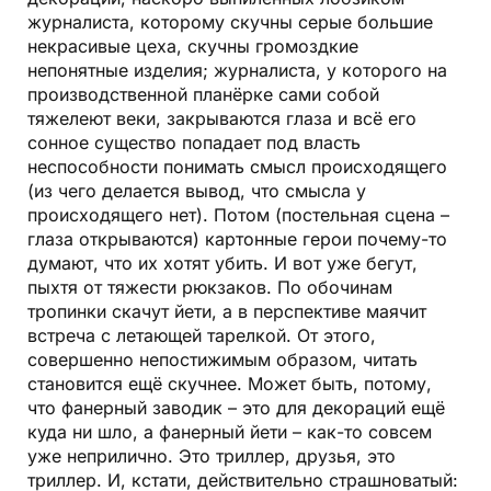
журналиста, которому скучны серые большие
некрасивые цеха, скучны громоздкие
непонятные изделия; журналиста, у которого на
производственной планёрке сами собой
тяжелеют веки, закрываются глаза и всё его
сонное существо попадает под власть
неспособности понимать смысл происходящего
(из чего делается вывод, что смысла у
происходящего нет). Потом (постельная сцена –
глаза открываются) картонные герои почему-то
думают, что их хотят убить. И вот уже бегут,
пыхтя от тяжести рюкзаков. По обочинам
тропинки скачут йети, а в перспективе маячит
встреча с летающей тарелкой. От этого,
совершенно непостижимым образом, читать
становится ещё скучнее. Может быть, потому,
что фанерный заводик – это для декораций ещё
куда ни шло, а фанерный йети – как-то совсем
уже неприлично. Это триллер, друзья, это
триллер. И, кстати, действительно страшноватый: