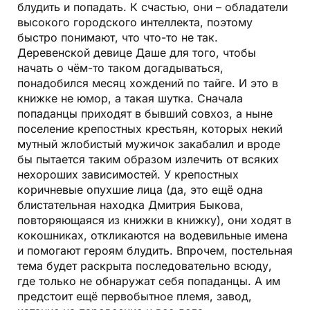
блудить и попадать. К счастью, они – обладатели
высокого городского интеллекта, поэтому
быстро понимают, что что-то не так.
Деревенской девице Даше для того, чтобы
начать о чём-то таком догадываться,
понадобился месяц хождений по тайге. И это в
книжке не юмор, а такая шутка. Сначала
попаданцы приходят в бывший совхоз, а ныне
поселение крепостных крестьян, которых некий
мутный жлобистый мужичок закабалил и вроде
бы пытается таким образом излечить от всяких
нехороших зависимостей. У крепостных
коричневые опухшие лица (да, это ещё одна
блистательная находка Дмитрия Быкова,
повторяющаяся из книжки в книжку), они ходят в
кокошниках, откликаются на водевильные имена
и помогают героям блудить. Впрочем, постельная
тема будет раскрыта последовательно всюду,
где только не обнаружат себя попаданцы. А им
предстоит ещё первобытное племя, завод,