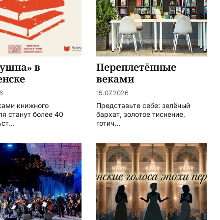
ушна» в
Переплетённые
енске
веками
6
15.07.2026
ками книжного
Представьте себе: зелёный
ля станут более 40
бархат, золотое тиснение,
ст...
готич...