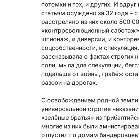
потомки и тех, и других. И вдру
статьям осуждено за 32 года – с 
расстреляно из них около 800 0
«контрреволюционный саботаж»
шпионаж, и диверсии, и контрре
соцсобственности, и спекуляция
рассказывала о фактах строгих 
соли, мыла для спекуляции, бег
подальше от войны, грабёж ост
разбои на дорогах.
С освобождением родной земли о
универсальной строгие наказани
«зелёные братья» из прибалтийс
многие из них были амнистирова
отпустил по домам бандеровцев 