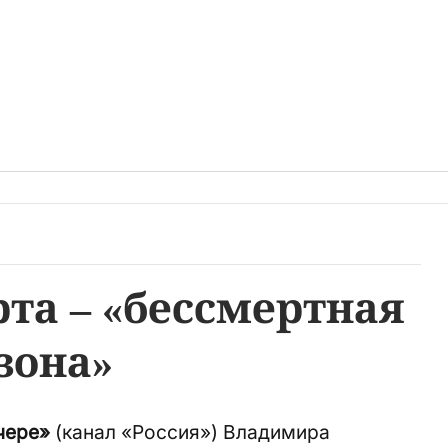
та – «бессмертная
зона»
чере»
(канал «Россия») Владимира