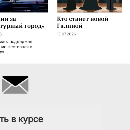
ин за
Кто станет новой
турный город»
Галиной
Вишневской?
6
15.07.2026
сквы поддержал
ние фестиваля в
»...
ть в курсе