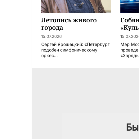
Летопись живого
Собян
города
«Куль
15.07.2026
15.07.202
Сергей Ярошецкий: «Петербург
Мэр Мо
подобен симфоническому
проведе
оркес...
«Зарядье
Бы