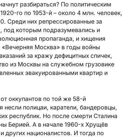
г начнут разбираться? По политическим
1920-го по 1953-й – около 4 млн. человек,
00. Среди них репрессированные за
, под которым подразумевались и
волюционная пропаганда, и хищения
. «Вечерняя Москва» в годы войны
наказаний за кражу дефицитных спичек,
ство из Москвы на служебном грузовике
авленных эвакуированными квартир и
т оккупантов по той же 58-й
я несли полицаи, каратели, бандеровцы,
ких республик. Но после смерти Сталина
ны Берией. А в начале 1960-х Хрущёв
и других националистов. И тогда по