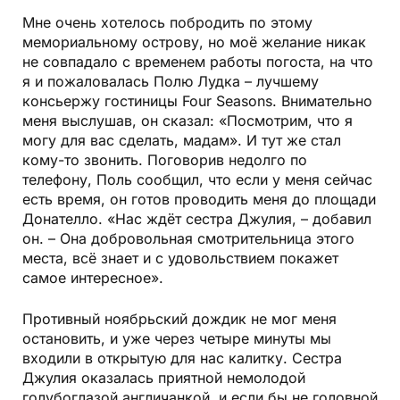
Мне очень хотелось побродить по этому
мемориальному острову, но моё желание никак
не совпадало с временем работы погоста, на что
я и пожаловалась Полю Лудка – лучшему
консьержу гостиницы Four Seasons. Внимательно
меня выслушав, он сказал: «Посмотрим, что я
могу для вас сделать, мадам». И тут же стал
кому-то звонить. Поговорив недолго по
телефону, Поль сообщил, что если у меня сейчас
есть время, он готов проводить меня до площади
Донателло. «Нас ждёт сестра Джулия, – добавил
он. – Она добровольная смотрительница этого
места, всё знает и с удовольствием покажет
самое интересное».
Противный ноябрьский дождик не мог меня
остановить, и уже через четыре минуты мы
входили в открытую для нас калитку. Сестра
Джулия оказалась приятной немолодой
голубоглазой англичанкой, и если бы не головной