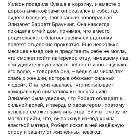
Уилсон посадила Флаша в корзину, и вместе с
дорожными кофрами он оказался в кэбе, где
сидела бледная, заплаканная новобрачная
Элизабет Барретт Браунинг. Она навсегда
покидала отчий дом, понимая, что вместо
родительского благословения ей вдогонку
полетят отцовские проклятия. Ещё несколько
месяцев назад она и представить себе не могла,
что сможет пойти наперекор отцу, имевшему над
ней удивительную власть. «Я постоянно ощущаю
его волю, – говорила она, – ведь я из числа тех
слабых женщин, которые обожают сильных
людей». Она признавалась, что испытывает
«аморальную симпатию» ко всякой силе.
Элизабет была уверена, что Роберт обладает и
сильной волей, и твёрдым характером, поэтому
успешно сможет заменить отца. Ей и в голову не
могло прийти, что, выпорхнув из-под крыла
властной матери, Роберт искал в ней надёжную
опору и защиту от жизненных невзгод.