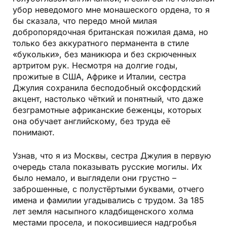
убор неведомого мне монашеского ордена, то я
бы сказала, что передо мной милая
добропорядочная британская пожилая дама, но
только без аккуратного перманента в стиле
«букольки», без маникюра и без скрюченных
артритом рук. Несмотря на долгие годы,
прожитые в США, Африке и Италии, сестра
Джулия сохранила бесподобный оксфордский
акцент, настолько чёткий и понятный, что даже
безграмотные африканские беженцы, которых
она обучает английскому, без труда её
понимают.
Узнав, что я из Москвы, сестра Джулия в первую
очередь стала показывать русские могилы. Их
было немало, и выглядели они грустно –
заброшенные, с полустёртыми буквами, отчего
имена и фамилии угадывались с трудом. За 185
лет земля насыпного кладбищенского холма
местами просела, и покосившиеся надгробья