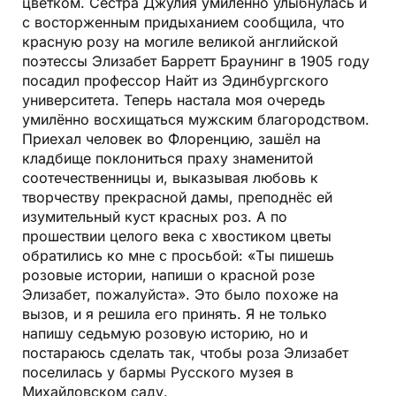
цветком. Сестра Джулия умилённо улыбнулась и
с восторженным придыханием сообщила, что
красную розу на могиле великой английской
поэтессы Элизабет Барретт Браунинг в 1905 году
посадил профессор Найт из Эдинбургского
университета. Теперь настала моя очередь
умилённо восхищаться мужским благородством.
Приехал человек во Флоренцию, зашёл на
кладбище поклониться праху знаменитой
соотечественницы и, выказывая любовь к
творчеству прекрасной дамы, преподнёс ей
изумительный куст красных роз. А по
прошествии целого века с хвостиком цветы
обратились ко мне с просьбой: «Ты пишешь
розовые истории, напиши о красной розе
Элизабет, пожалуйста». Это было похоже на
вызов, и я решила его принять. Я не только
напишу седьмую розовую историю, но и
постараюсь сделать так, чтобы роза Элизабет
поселилась у бармы Русского музея в
Михайловском саду.