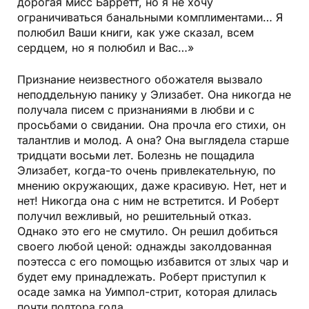
дорогая мисс Барретт, но я не хочу
ограничиваться банальными комплиментами… Я
полюбил Ваши книги, как уже сказал, всем
сердцем, но я полюбил и Вас…»
Признание неизвестного обожателя вызвало
неподдельную панику у Элизабет. Она никогда не
получала писем с признаниями в любви и с
просьбами о свидании. Она прочла его стихи, он
талантлив и молод. А она? Она выглядела старше
тридцати восьми лет. Болезнь не пощадила
Элизабет, когда-то очень привлекательную, по
мнению окружающих, даже красивую. Нет, нет и
нет! Никогда она с ним не встретится. И Роберт
получил вежливый, но решительный отказ.
Однако это его не смутило. Он решил добиться
своего любой ценой: однажды заколдованная
поэтесса с его помощью избавится от злых чар и
будет ему принадлежать. Роберт приступил к
осаде замка на Уимпол-стрит, которая длилась
почти полтора года.