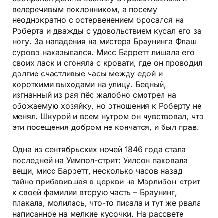
велеречивым поклонником, а посему
неоднократно с остервенением бросался на
Роберта и дважды с удовольствием кусал его за
ногу. За нападения на мистера Браунинга Флаш
сурово наказывался. Мисс Барретт лишала его
своих ласк и сгоняла с кровати, где он проводил
долгие счастливые часы между едой и
короткими выходами на улицу. Бедный,
изгнанный из рая пёс жалобно смотрел на
обожаемую хозяйку, но отношения к Роберту не
менял. Шкурой и всем нутром он чувствовал, что
эти посещения добром не кончатся, и был прав.
Одна из сентябрьских ночей 1846 года стала
последней на Уимпол-стрит: Уилсон паковала
вещи, мисс Барретт, несколько часов назад
тайно прибавившая в церкви на Марлибон-стрит
к своей фамилии вторую часть – Браунинг,
плакала, молилась, что-то писала и тут же рвала
написанное на мелкие кусочки. На рассвете