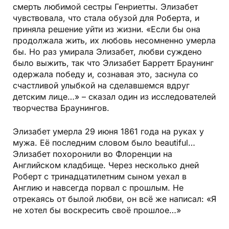
смерть любимой сестры Генриетты. Элизабет
чувствовала, что стала обузой для Роберта, и
приняла решение уйти из жизни. «Если бы она
продолжала жить, их любовь несомненно умерла
бы. Но раз умирала Элизабет, любви суждено
было выжить, так что Элизабет Барретт Браунинг
одержала победу и, сознавая это, заснула со
счастливой улыбкой на сделавшемся вдруг
детским лице…» – сказал один из исследователей
творчества Браунингов.
Элизабет умерла 29 июня 1861 года на руках у
мужа. Её последним словом было beautiful…
Элизабет похоронили во Флоренции на
Английском кладбище. Через несколько дней
Роберт с тринадцатилетним сыном уехал в
Англию и навсегда порвал с прошлым. Не
отрекаясь от былой любви, он всё же написал: «Я
не хотел бы воскресить своё прошлое…»