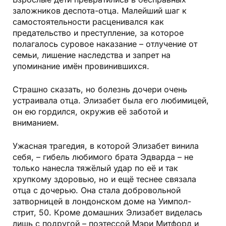
заложников деспота-отца. Малейший шаг к
самостоятельности расценивался как
предательство и преступление, за которое
полагалось суровое наказание – отлучение от
семьи, лишение наследства и запрет на
упоминание имён провинившихся.
Страшно сказать, но болезнь дочери очень
устраивала отца. Элизабет была его любимицей,
он ею гордился, окружив её заботой и
вниманием.
Ужасная трагедия, в которой Элизабет винила
себя, – гибель любимого брата Эдварда – не
только нанесла тяжёлый удар по её и так
хрупкому здоровью, но и ещё теснее связала
отца с дочерью. Она стала добровольной
затворницей в лондонском доме на Уимпол-
стрит, 50. Кроме домашних Элизабет виделась
лишь с подругой – поэтессой Мэри Митфорд и