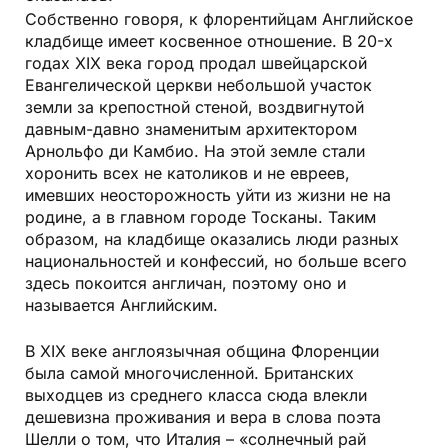
Собственно говоря, к флорентийцам Английское
кладбище имеет косвенное отношение. В 20-х
годах XIX века город продал швейцарской
Евангелической церкви небольшой участок
земли за крепостной стеной, воздвигнутой
давным-давно знаменитым архитектором
Арнольфо ди Камбио. На этой земле стали
хоронить всех не католиков и не евреев,
имевших неосторожность уйти из жизни не на
родине, а в главном городе Тосканы. Таким
образом, на кладбище оказались люди разных
национальностей и конфессий, но больше всего
здесь покоится англичан, поэтому оно и
называется Английским.
В XIX веке англоязычная община Флоренции
была самой многочисленной. Британских
выходцев из среднего класса сюда влекли
дешевизна проживания и вера в слова поэта
Шелли о том, что Италия – «солнечный рай