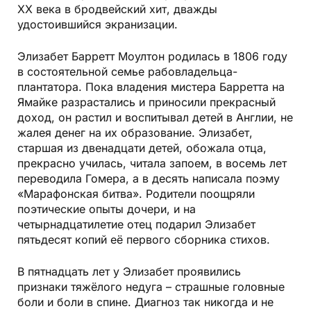
XX века в бродвейский хит, дважды
удостоившийся экранизации.
Элизабет Барретт Моултон родилась в 1806 году
в состоятельной семье рабовладельца-
плантатора. Пока владения мистера Барретта на
Ямайке разрастались и приносили прекрасный
доход, он растил и воспитывал детей в Англии, не
жалея денег на их образование. Элизабет,
старшая из двенадцати детей, обожала отца,
прекрасно училась, читала запоем, в восемь лет
переводила Гомера, а в десять написала поэму
«Марафонская битва». Родители поощряли
поэтические опыты дочери, и на
четырнадцатилетие отец подарил Элизабет
пятьдесят копий её первого сборника стихов.
В пятнадцать лет у Элизабет проявились
признаки тяжёлого недуга – страшные головные
боли и боли в спине. Диагноз так никогда и не