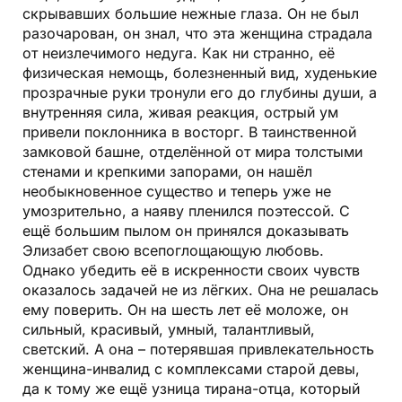
скрывавших большие нежные глаза. Он не был
разочарован, он знал, что эта женщина страдала
от неизлечимого недуга. Как ни странно, её
физическая немощь, болезненный вид, худенькие
прозрачные руки тронули его до глубины души, а
внутренняя сила, живая реакция, острый ум
привели поклонника в восторг. В таинственной
замковой башне, отделённой от мира толстыми
стенами и крепкими запорами, он нашёл
необыкновенное существо и теперь уже не
умозрительно, а наяву пленился поэтессой. С
ещё большим пылом он принялся доказывать
Элизабет свою всепоглощающую любовь.
Однако убедить её в искренности своих чувств
оказалось задачей не из лёгких. Она не решалась
ему поверить. Он на шесть лет её моложе, он
сильный, красивый, умный, талантливый,
светский. А она – потерявшая привлекательность
женщина-инвалид с комплексами старой девы,
да к тому же ещё узница тирана-отца, который