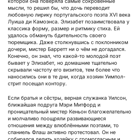
которой она поверяла самые сокровенные
мысли, то решил бы, что дочь переводит
любовную лирику португальского поэта XVI века
Луиша ди Камоэнса. Элизабет позаимствовала у
классика форму, размер и ритмику стиха. Ей
удалось обмануть бдительность своего
тюремщика. Даже столкнувшись с поклонником
дочери, мистер Барретт ни о чём не догадался.
Конечно, он знал, что какой-то молодой поэт
бывает у Элизабет, но домашние тщательно
скрывали частоту его визитов, тем более что
наносились они в те дни, когда хозяин Уимпол-
стрит посещал контору.
Если братья и сёстры, верная служанка Уилсон,
ближайшая подруга Мэри Митфорд и
проницательный мистер Кеньон благожелательно
и молчаливо поощряли развивающиеся
отношения между влюблёнными поэтами, то
спаниель Флаш активно протестовал. Он не
собирался делить хозяйку с громогласным и