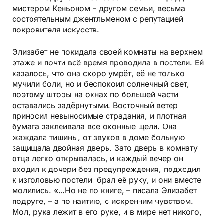
мистером Кеньоном – другом семьи, весьма
состоятельным джентльменом с репутацией
покровителя искусств.
Элизабет не покидала своей комнаты на верхнем
этаже и почти всё время проводила в постели. Ей
казалось, что она скоро умрёт, её не только
мучили боли, но и беспокоил солнечный свет,
поэтому шторы на окнах по большей части
оставались задёрнутыми. Восточный ветер
приносил невыносимые страдания, и плотная
бумага заклеивала все оконные щели. Она
жаждала тишины, от звуков в доме больную
защищала двойная дверь. Зато дверь в комнату
отца легко открывалась, и каждый вечер он
входил к дочери без предупреждения, подходил
к изголовью постели, брал её руку, и они вместе
молились. «…Но не по книге, – писала Элизабет
подруге, – а по наитию, с искренним чувством.
Мол, рука лежит в его руке, и в мире нет никого,