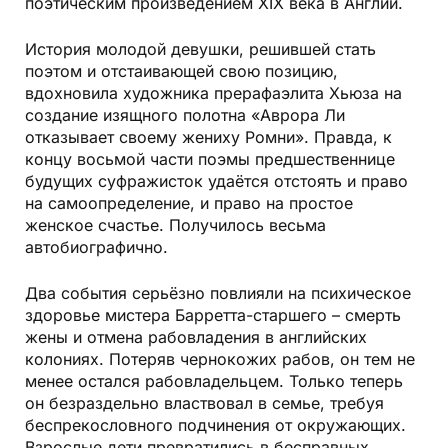
поэтическим произведением XIX века в Англии.
История молодой девушки, решившей стать
поэтом и отстаивающей свою позицию,
вдохновила художника прерафаэлита Хьюза на
создание изящного полотна «Аврора Ли
отказывает своему жениху Ромни». Правда, к
концу восьмой части поэмы предшественнице
будущих суфражисток удаётся отстоять и право
на самоопределение, и право на простое
женское счастье. Получилось весьма
автобиографично.
Два события серьёзно повлияли на психическое
здоровье мистера Барретта-старшего – смерть
жены и отмена рабовладения в английских
колониях. Потеряв чернокожих рабов, он тем не
менее остался рабовладельцем. Только теперь
он безраздельно властвовал в семье, требуя
беспрекословного подчинения от окружающих.
Взрослые дети превратились в бесправных