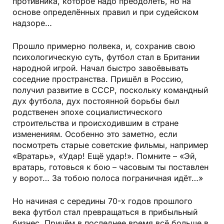
противника, которое надо преодолеть, но на
основе определённых правил и при судейском
надзоре…
Прошло примерно полвека, и, сохранив свою
психологическую суть, футбол стал в Британии
народной игрой. Начал быстро завоёвывать
соседние пространства. Пришёл в Россию,
получил развитие в СССР, поскольку командный
дух футбола, дух постоянной борьбы был
родственен эпохе социалистического
строительства и происходившим в стране
изменениям. Особенно это заметно, если
посмотреть старые советские фильмы, например
«Вратарь», «Удар! Ещё удар!». Помните – «Эй,
вратарь, готовься к бою – часовым ты поставлен
у ворот… За тобою полоса пограничная идёт…»
Но начиная с середины 70-х годов прошлого
века футбол стал превращаться в прибыльный
бизнес. Причём в последнее время всё больше в