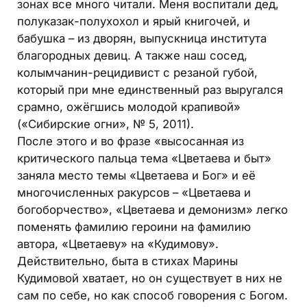
зонах все много читали. Меня воспитали дед,
полуказак-полухохол и ярый книгочей, и
бабушка – из дворян, выпускница института
благородных девиц. А также наш сосед,
колымчанин-рецидивист с резаной губой,
который при мне единственный раз выругался
срамно, ожёгшись молодой крапивой»
(«Сибирские огни», № 5, 2011).
После этого и во фразе «высосанная из
критического пальца тема «Цветаева и быт»
заняла место темы «Цветаева и Бог» и её
многочисленных ракурсов – «Цветаева и
богоборчество», «Цветаева и демонизм» легко
поменять фамилию героини на фамилию
автора, «Цветаеву» на «Кудимову».
Действительно, быта в стихах Марины
Кудимовой хватает, но он существует в них не
сам по себе, но как способ говорения с Богом.