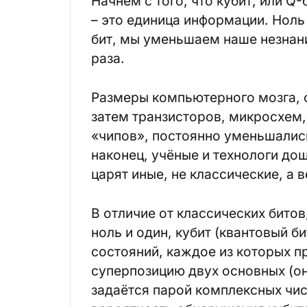
Начнём с того, что кубит, или Q-б
– это единица информации. Ноль
бит, мы уменьшаем наше незнани
раза.
Размеры компьютерного мозга, 
затем транзисторов, микросхем,
«чипов», постоянно уменьшались
наконец, учёные и технологи дош
царят иные, не классические, а 
В отличие от классических бито
ноль и один, кубит (квантовый 
состояний, каждое из которых п
суперпозицию двух основных (он
задаётся парой комплексных чис