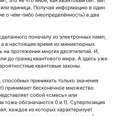
ит, это не что иное, как квантовый бит. Бит
 или единица. Получая информацию в один
е о чём-либо (неопределённость) в два
сделанного поначалу из электронных ламп,
 а в настоящее время из миниатюрных
 на протяжении многих десятилетий. И,
ли до границ квантового мира. А здесь уже
вероятностные квантовые законы.
в, способных принимать только значения
бит) принимает бесконечное множество
редставляет собой «смесь» или
и тоже обозначаются 0 и 1). Суперпозиция
ел, каждое из которых характеризует