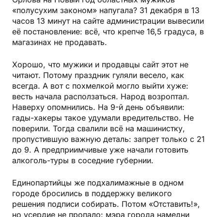
«полусухим законом» напугала? 31 декабря в 13
часов 13 минут на сайте администрации вывесили
её постановление: всё, что крепче 16,5 градуса, в
магазинах не продавать.
Хорошо, что мужики и продавцы сайт этот не
читают. Потому праздник гуляли весело, как
всегда. А вот с похмелкой могло выйти хуже:
весть начала расползаться. Народ возроптал.
Наверху опомнились. На 9-й день объявили:
гады-хакеры такое удумали вредительство. Не
поверили. Тогда свалили всё на машинистку,
пропустившую важную деталь: запрет только с 21
до 9. А предприимчивые уже начали готовить
алкоголь-туры в соседние губернии.
Единопартийцы же подхалимажные в одном
городе бросились в поддержку великого
решения подписи собирать. Потом «Отставить!»,
но усердие не пропало: мэра города намедни