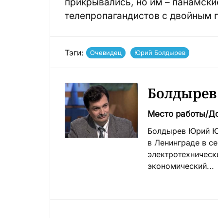
прикрывались, но им – панамски
телепропагандистов с двойным 
Тэги:
Очевидец
Юрий Болдырев
Болдырев
Место работы/Д
Болдырев Юрий Юр
в Ленинграде в с
электротехнически
экономический...