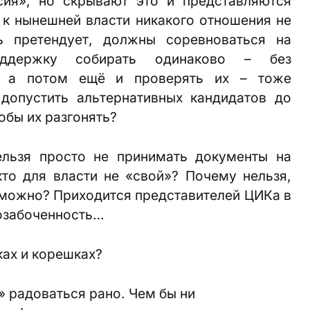
сия», но скрывают это и представляются
 к нынешней власти никакого отношения не
ь претендует, должны соревноваться на
держку собирать одинаково – без
», а потом ещё и проверять их – тоже
 допустить альтернативных кандидатов до
обы их разгонять?
ельзя просто не принимать документы на
то для власти не «свой»? Почему нельзя,
ё можно? Приходится представителей ЦИКа в
 озабоченность…
ках и корешках?
 радоваться рано. Чем бы ни