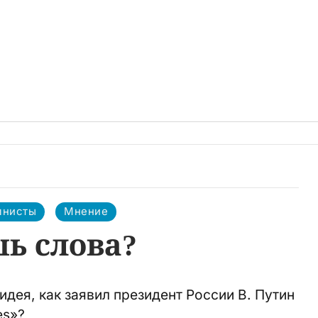
мнисты
Мнение
ь слова?
идея, как заявил президент России В. Путин
es»?