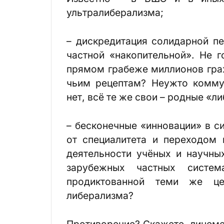
ультралиберализма;
– дискредитация солидарной п
частной «накопительной». Не 
прямом грабеже миллионов граж
чьим рецептам? Неужто комму
нет, всё те же свои – родные «л
– бесконечные «инновации» в с
от специалитета и переходом 
деятельности учёных и научны
зарубежных частных систе
продиктованной теми же це
либерализма?
Противоречие? Скажете, лицеме