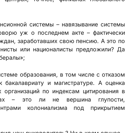
енсионной системы – навязывание системы
говорю уж о последнем акте – фактически
дан, заработавших свою пенсию. А это по
нисты или националисты предложили? Да
ибералы»;
истеме образования, в том числе с отказом
к бакалавриату и магистратуре. А оценка
х организаций по индексам цитирования в
мах – это ли не вершина глупости,
нтрами колониализма под прикрытием
рил наш руководитель? Ни в коем случае –