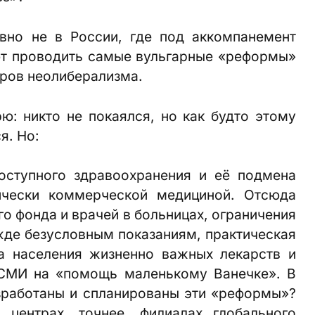
явно не в России, где под аккомпанемент
т проводить самые вульгарные «реформы»
тров неолиберализма.
ю: никто не покаялся, но как будто этому
я. Но:
оступного здравоохранения и её подмена
ически коммерческой медициной. Отсюда
о фонда и врачей в больницах, ограничения
жде безусловным показаниям, практическая
а населения жизненно важных лекарств и
 СМИ на «помощь маленькому Ванечке». В
зработаны и спланированы эти «реформы»?
центрах, точнее, филиалах глобального