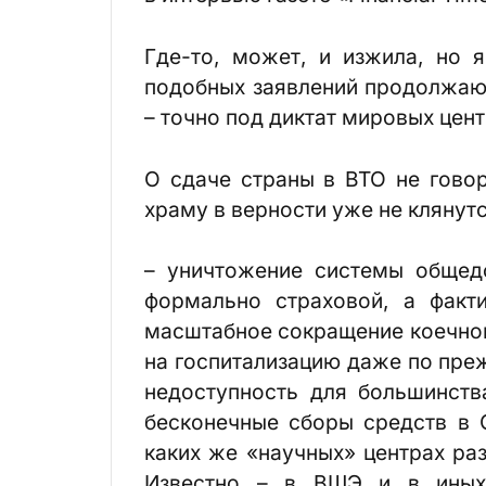
Где-то, может, и изжила, но 
подобных заявлений продолжаю
– точно под диктат мировых цен
О сдаче страны в ВТО не говор
храму в верности уже не клянутс
– уничтожение системы общед
формально страховой, а факт
масштабное сокращение коечног
на госпитализацию даже по пре
недоступность для большинств
бесконечные сборы средств в
каких же «научных» центрах ра
Известно – в ВШЭ и в иных 