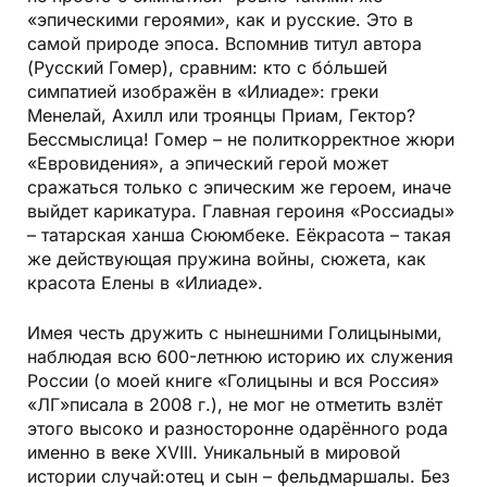
«эпическими героями», как и русские. Это в
самой природе эпоса. Вспомнив титул автора
(Русский Гомер), сравним: кто с бóльшей
симпатией изображён в «Илиаде»: греки
Менелай, Ахилл или троянцы Приам, Гектор?
Бессмыслица! Гомер – не политкорректное жюри
«Евровидения», а эпический герой может
сражаться только с эпическим же героем, иначе
выйдет карикатура. Главная героиня «Россиады»
– татарская ханша Сююмбеке. Еёкрасота – такая
же действующая пружина войны, сюжета, как
красота Елены в «Илиаде».
Имея честь дружить с нынешними Голицыными,
наблюдая всю 600-летнюю историю их служения
России (о моей книге «Голицыны и вся Россия»
«ЛГ»писала в 2008 г.), не мог не отметить взлёт
этого высоко и разносторонне одарённого рода
именно в веке XVIII. Уникальный в мировой
истории случай:отец и сын – фельдмаршалы. Без