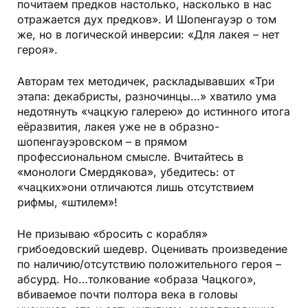
почитаем предков настолько, насколько в нас
отражается дух предков». И Шопенгауэр о том
же, но в логической инверсии: «Для лакея – нет
героя».
Авторам тех методичек, раскладывавших «Три
этапа: декабристы, разночинцы…» хватило ума
недотянуть «чацкую галерею» до истинного итога
еёразвития, лакея уже не в образно-
шопенгауэровском – в прямом
профессиональном смысле. Вчитайтесь в
«монологи Смердякова», убедитесь: от
«чацких»они отличаются лишь отсутствием
рифмы, «штилем»!
Не призываю «бросить с корабля»
грибоедовский шедевр. Оценивать произведение
по наличию/отсутствию положительного героя –
абсурд. Но…толкование «образа Чацкого»,
вбиваемое почти полтора века в головы