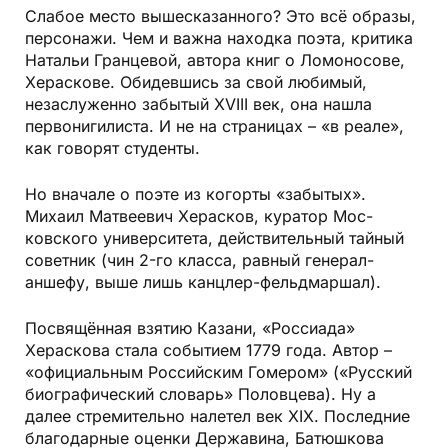
Слабое место вышесказанного? Это всё образы,
персонажи. Чем и важна находка поэта, критика
Натальи Гранцевой, автора книг о Ломоносове,
Хераскове. Обидевшись за свой любимый,
незаслуженно забытый XVIII век, она нашла
первонигилиста. И не на страницах – «в реале»,
как говорят студенты.
Но вначале о поэте из когорты «забытых».
Михаил Матвеевич Херасков, куратор Мос­
ковского университета, действительный тайный
советник (чин 2-го класса, равный генерал-
аншефу, выше лишь канцлер-фельд­маршал).
Посвящённая взятию Казани, «Россиада»
Хераскова стала событием 1779 года. Автор –
«официальным Российским Гомером» («Русский
биографический словарь» Половцева). Ну а
далее стремительно налетел век XIX. Последние
благодарные оценки Державина, Батюшкова