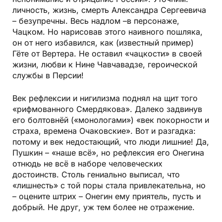
личность, жизнь, смерть Александра Сергеевича
– безупречны. Весь надлом –в персонаже,
Чацком. Но нарисовав этого наивного пошляка,
он от него избавился, как (известный пример)
Гёте от Вертера. Не оставил «чацкости» в своей
жизни, любви к Нине Чавчавадзе, героической
службы в Персии!
Век рефлексии и нигилизма поднял на щит того
«рифмованного Смердякова». Далеко задвинув
его болтовнёй («монологами») «век покорности и
страха, времена Очаковские». Вот и разгадка:
потому и век недостающий, что люди лишние! Да,
Пушкин – «наше всё», но рефлексия его Онегина
отнюдь не всё в наборе человеческих
достоинств. Столь гениально выписал, что
«лишнесть» с той поры стала привлекательна, но
– оцените штрих – Онегин ему приятель, пусть и
добрый. Не друг, уж тем более не отражение.