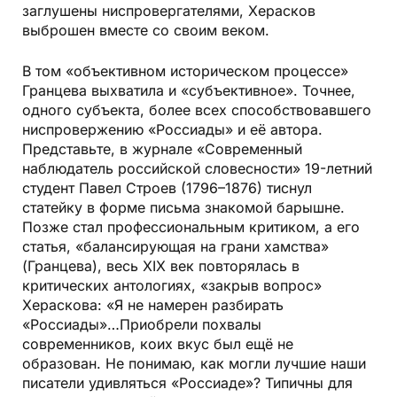
заглушены ниспровергателями, Херасков
выброшен вместе со своим веком.
В том «объективном историческом процессе»
Гранцева выхватила и «субъективное». Точнее,
одного субъекта, более всех способствовавшего
ниспровержению «Россиады» и её автора.
Представьте, в журнале «Современный
наблюдатель российской словесности» 19-летний
студент Павел Строев (1796–1876) тиснул
статейку в форме письма знакомой барышне.
Позже стал профессиональным критиком, а его
статья, «балансирующая на грани хамства»
(Гранцева), весь XIX век повторялась в
критических антологиях, «закрыв вопрос»
Хераскова: «Я не намерен разбирать
«Россиады»…Приобрели похвалы
современников, коих вкус был ещё не
образован. Не понимаю, как могли лучшие наши
писатели удивляться «Россиаде»? Типичны для