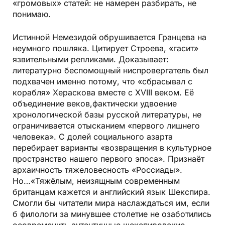
«громовых» статей: не намерен разбирать, не
понимаю.
Истинной Немезидой обрушивается Гранцева на
неумного пошляка. Цитирует Строева, «гасит»
язвительными репликами. Доказывает:
литературно беспомощный ниспровергатель был
подхвачен именно потому, что «сбрасывал с
корабля» Хераскова вместе с XVIII веком. Её
объединение веков,фактически удвоение
хронологической базы русской литературы, не
ограничивается отысканием «первого лишнего
человека». С долей социального азарта
перебирает варианты «возвращения в культурное
пространство нашего первого эпоса». Признаёт
архаичность тяжеловесность «Россиады».
Но…«Тяжёлым, неизящным современным
британцам кажется и английский язык Шекспира.
Смогли бы читатели мира наслаждаться им, если
б филологи за минувшее столетие не озаботились
осовременить аутентичные шекспировские