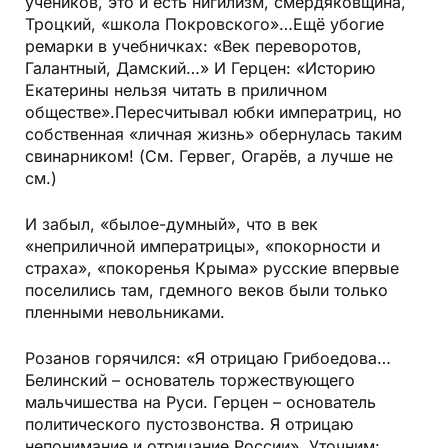
учеников, это и есть нигилизм, смердяковщина,
Троцкий, «школа Покровского»…Ещё убогие
ремарки в учебничках: «Век переворотов,
Галантный, Дамский…» И Герцен: «Историю
Екатерины нельзя читать в приличном
обществе».Пересчитывал юбки императриц, но
собственная «личная жизнь» обернулась таким
свинарником! (См. Гервег, Огарёв, а лучше не
см.)
И забыл, «былое-думный», что в век
«неприличной императрицы», «покорности и
страха», «покоренья Крыма» русские впервые
поселились там, гдемного веков были только
пленными невольниками.
Розанов горячился: «Я отрицаю Грибоедова…
Белинский – основатель торжествующего
мальчишества на Руси. Герцен – основатель
политического пустозвонства. Я отрицаю
непонимание и отрицание России». Уточним: