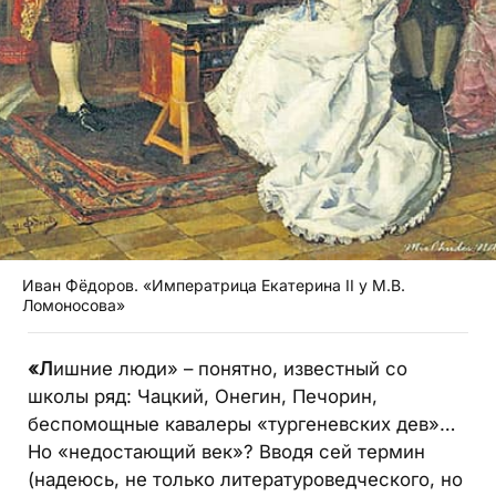
Иван Фёдоров. «Императрица Екатерина II у М.В.
Ломоносова»
«Л
ишние люди» – понятно, известный со
школы ряд: Чацкий, Онегин, Печорин,
беспомощные кавалеры «тургеневских дев»…
Но «недостающий век»? Вводя сей термин
(надеюсь, не только литературоведческого, но