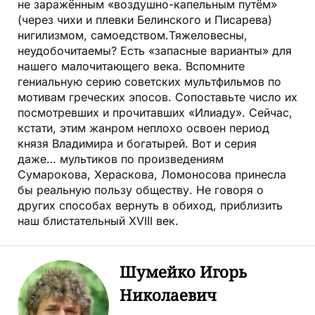
не заражённым «воздушно-капельным путём»
(через чихи и плевки Белинского и Писарева)
нигилизмом, самоедством.Тяжеловесны,
неудобочитаемы? Есть «запасные варианты» для
нашего малочитающего века. Вспомните
гениальную серию советских мультфильмов по
мотивам греческих эпосов. Сопоставьте число их
посмотревших и прочитавших «Илиаду». Сейчас,
кстати, этим жанром неплохо освоен период
князя Владимира и богатырей. Вот и серия
даже… мультиков по произведениям
Сумарокова, Хераскова, Ломоносова принесла
бы реальную пользу обществу. Не говоря о
других способах вернуть в обиход, приблизить
наш блистательный XVIII век.
Шумейко Игорь
Николаевич