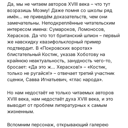
Да, мы не читаем авторов XVIII века – что тут
возразишь Моэму! Даже помня со школы ряд
имён… не приведём доказательств, чем они
замечательны. Неподкреплённые читательским
интересом имена: Сумароков, Ломоносов,
Херасков. Да что тот британский шпион – первый
же навскидку квазифольклорный пример
подтвердит. В «Покровских воротах»
блистательный Костик, указав Хоботову на
крайнюю неактуальность, занудность чего-то,
бросает: «Да это ж… Херасков!» – «Костик,
только не ругайся!» – отвечает третий участник
сценки, Савва Игнатьевич, «глас народа».
Но нам недостаёт не только читаемых авторов
XVIII века, нам недостаёт духа XVIII века, и это
выводит от проблем литературных к самым
жизненным.
Вспомним персонаж, открывающий галерею