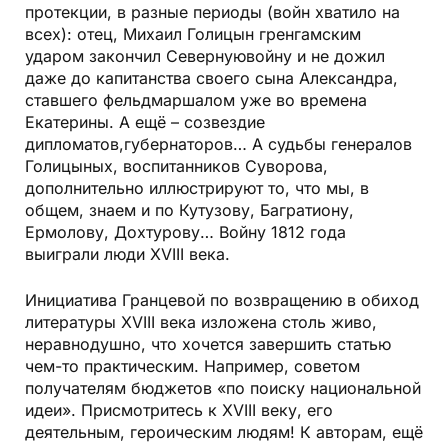
протекции, в разные периоды (войн хватило на
всех): отец, Михаил Голицын гренгамским
ударом закончил Севернуювойну и не дожил
даже до капитанства своего сына Александра,
ставшего фельдмаршалом уже во времена
Екатерины. А ещё – созвездие
дипломатов,губернаторов… А судьбы генералов
Голицыных, воспитанников Суворова,
дополнительно иллюстрируют то, что мы, в
общем, знаем и по Кутузову, Багратиону,
Ермолову, Дохтурову… Войну 1812 года
выиграли люди XVIII века.
Инициатива Гранцевой по возвращению в обиход
литературы XVIII века изложена столь живо,
неравнодушно, что хочется завершить статью
чем-то практическим. Например, советом
получателям бюджетов «по поиску национальной
идеи». Присмотритесь к XVIII веку, его
деятельным, героическим людям! К авторам, ещё