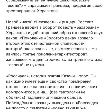
тексты?» – спрашивает Гранцева, предлагая свою
«реставрацию» Хераскова.
Новой книгой «Неизвестный рыцарь России»
Гранцева вводит в оборот повесть «Бахариана»
Хераскова и даёт хороший образ отношений двух
веков: «Поколение «Золотого века» возвело
второй этаж отечественной словесности,
который оказался выше, светлее первого… Но
явилось третье поколение«архитекторов»,
заявившее, что для строительства третьего этажа
– первый не нужен».
«Россиада», история взятия Казани – эпос. Он
как жанр имеет ещё и свойство примирения
сторон – и не на основе каких-то политических
компромиссов, а на… (без тавтологии не
обойтись) подлинно эпической основе.
Побеждённые казанцы выведены в «Россиаде»
не просто с симпатией –ровно такими же