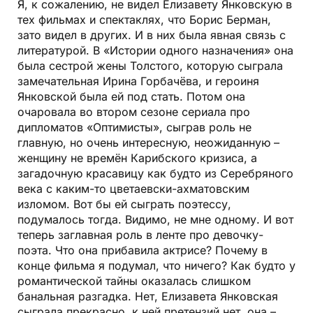
Я, к сожалению, не видел Елизавету Янковскую в
тех фильмах и спектаклях, что Борис Берман,
зато видел в других. И в них была явная связь с
литературой. В «Истории одного назначения» она
была сестрой жены Толстого, которую сыграла
замечательная Ирина Горбачёва, и героиня
Янковской была ей под стать. Потом она
очаровала во втором сезоне сериала про
дипломатов «Оптимисты», сыграв роль не
главную, но очень интересную, неожиданную –
женщину не времён Карибского кризиса, а
загадочную красавицу как будто из Серебряного
века с каким-то цветаевски-ахматовским
изломом. Вот бы ей сыграть поэтессу,
подумалось тогда. Видимо, не мне одному. И вот
теперь заглавная роль в ленте про девочку-
поэта. Что она прибавила актрисе? Почему в
конце фильма я подумал, что ничего? Как будто у
романтической тайны оказалась слишком
банальная разгадка. Нет, Елизавета Янковская
сыграла прекрасно, к ней претензий нет, она –