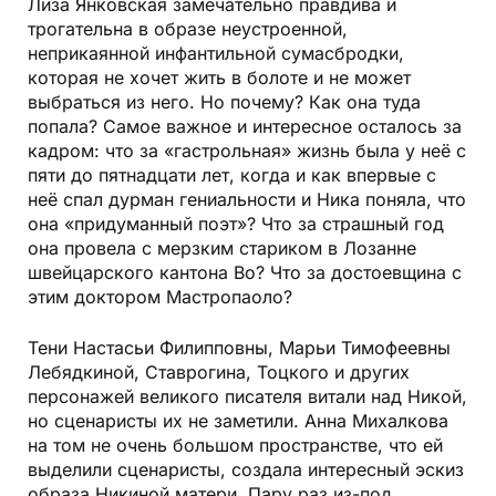
Лиза Янковская замечательно правдива и
трогательна в образе неустроенной,
неприкаянной инфантильной сумасбродки,
которая не хочет жить в болоте и не может
выбраться из него. Но почему? Как она туда
попала? Самое важное и интересное осталось за
кадром: что за «гастрольная» жизнь была у неё с
пяти до пятнадцати лет, когда и как впервые с
неё спал дурман гениальности и Ника поняла, что
она «придуманный поэт»? Что за страшный год
она провела с мерзким стариком в Лозанне
швейцарского кантона Во? Что за достоевщина с
этим доктором Мастропаоло?
Тени Настасьи Филипповны, Марьи Тимофеевны
Лебядкиной, Ставрогина, Тоцкого и других
персонажей великого писателя витали над Никой,
но сценаристы их не заметили. Анна Михалкова
на том не очень большом пространстве, что ей
выделили сценаристы, создала интересный эскиз
образа Никиной матери. Пару раз из-под