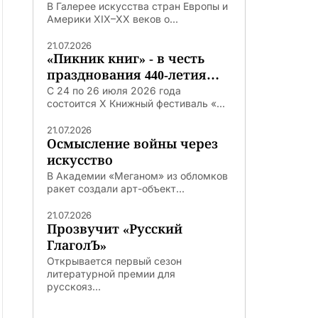
В Галерее искусства стран Европы и
Америки XIX–XX веков о...
21.07.2026
«Пикник книг» - в честь
празднования 440-летия
Тюмени
С 24 по 26 июля 2026 года
состоится X Книжный фестиваль «...
21.07.2026
Осмысление войны через
искусство
В Академии «Меганом» из обломков
ракет создали арт-объект...
21.07.2026
Прозвучит «Русский
ГлаголЪ»
Открывается первый сезон
литературной премии для
русскояз...