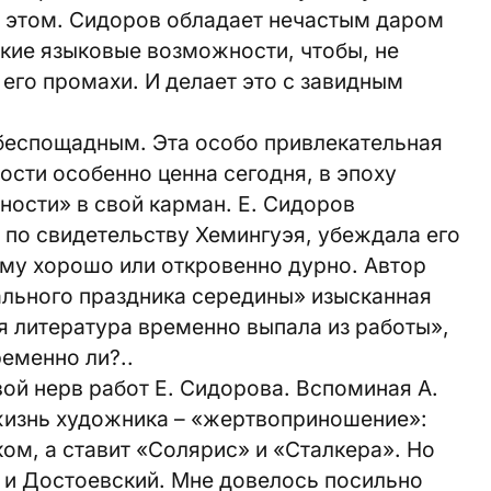
 в этом. Сидоров обладает нечастым даром
акие языковые возможности, чтобы, не
 его промахи. И делает это с завидным
 беспощадным. Эта особо привлекательная
сти особенно ценна сегодня, в эпоху
ности» в свой карман. Е. Сидоров
, по свидетельству Хемингуэя, убеждала его
ему хорошо или откровенно дурно. Автор
хального праздника середины» изысканная
я литература временно выпала из работы»,
ременно ли?..
ой нерв работ Е. Сидорова. Вспоминая А.
 жизнь художника – «жертвоприношение»:
ом, а ставит «Солярис» и «Сталкера». Но
 и Достоевский. Мне довелось посильно