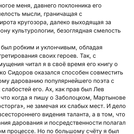
ногое меня, давнего поклонника его
мелость мысли, граничащая с
рота кругозора, далеко выходящая за
ону культурологии, безоглядная смелость
е был робким и уклончивым, обладая
етирования своих героев. Так, с
мущения читал я в своё время его книгу о
ько Сидоров оказался способен совместить
ому дарованию популярнейшего поэта с
слабостей его. Ах, как прав был Лев
 что когда я пишу о Заболоцком, Мартынове
сторга», не замечая их слабых мест. И дело
всестороннего видения таланта, а в том, что
ния дарования и посредственности полагал
том процессе. Но по большому счёту я был