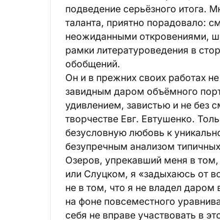
подведение серьёзного итога. М
таланта, приятно порадовало: с
неожиданными откровениями, ши
рамки литературоведения в стор
обобщений.
Он и в прежних своих работах н
завидным даром объёмного портр
удивлением, завистью и не без с
творчестве Евг. Евтушенко. Тол
безусловную любовь к уникальн
безупречным анализом типичных 
Озеров, упрекавший меня в том,
или Слуцком, я «задыхаюсь от во
не в том, что я не владел даром 
на фоне повсеместного уравнива
себя не вправе участвовать в э