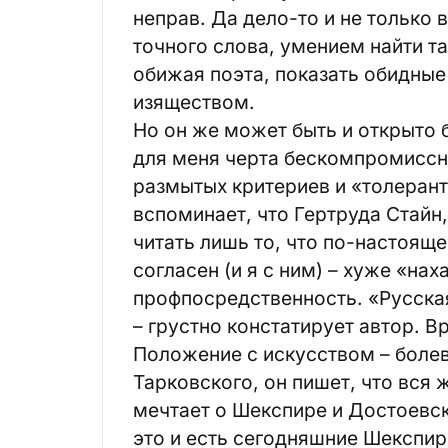
неправ. Да дело-то и не только
точного слова, умением найти т
обижая поэта, показать обидные
изяществом.
Но он же может быть и открыто
для меня черта бескомпромиссно
размытых критериев и «толерант
вспоминает, что Гертруда Стайн
читать лишь то, что по-настоящ
согласен (и я с ним) – хуже «на
профпосредственность. «Русска
– грустно констатирует автор. В
Положение с искусством – болев
Тарковского, он пишет, что вся
мечтает о Шекспире и Достоевск
это и есть сегодняшние Шекспир