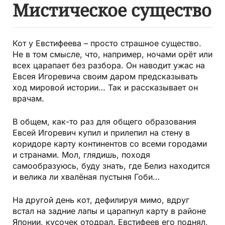
Мистическое существо
Кот у Евстифеева – просто страшное существо.
Не в том смысле, что, например, ночами орёт или
всех царапает без разбора. Он наводит ужас на
Евсея Игоревича своим даром предсказывать
ход мировой истории… Так и рассказывает он
врачам.
В общем, как-то раз для общего образования
Евсей Игоревич купил и прилепил на стену в
коридоре карту континентов со всеми городами
и странами. Мол, глядишь, походя
самообразуюсь, буду знать, где Белиз находится
и велика ли хвалёная пустыня Гоби…
На другой день кот, дефилируя мимо, вдруг
встал на задние лапы и царапнул карту в районе
Японии, кусочек отодрал. Евстифеев его поднял,