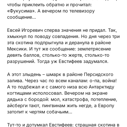
чтобы приклеить обратно и прочитал:
«Фукусима». А вечером по телевизору
сообщение…
Евсей Игоревич сперва значения не придал. Так,
хмыкнул по поводу совпадения. Но дня через три
эта скотина подпрыгнула и деранула в районе
Мексики. И тут же сообщение: землетрясение
девять баллов, столько-то жертв, столько-то
разрушений. Тогда уж Евстифеев задумался.
А этот злыдень – шмарк в районе Персидского
залива. Через час по всем каналам: о-па, война!
А то подбежал и с самого низа всю Антарктиду
когтищами исполосовал. Вечером на экране
дядька с бородой: мол, катастрофа, потепление,
айсберги тают, пингвинам жить негде, а Европу
затопит к чертям собачьим…
Тут-то и дотумкал Евстифеев: страшная скотина в