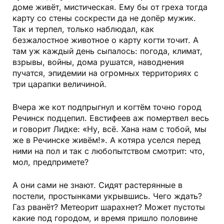
доме живёт, мистическая. Ему бы от греха тогда
карту со стены соскрести да не допёр мужик.
Так и терпел, только наблюдал, как
безжалостное животное о карту когти точит. А
там уж каждый день сыпалось: погода, климат,
взрывы, войны, дома рушатся, наводнения
пучатся, эпидемии на огромных территориях с
три царапки величиной.
Вчера же кот подпрыгнул и когтём точно город
Речинск подцепил. Евстифеев аж помертвел весь
и говорит Лидке: «Ну, всё. Хана нам с тобой, мы
же в Речинске живём!». А котяра уселся перед
ними на пол и так с любопытством смотрит: что,
мол, предпримете?
А они сами не знают. Сидят растерянные в
постели, простынками укрывшись. Чего ждать?
Газ рванёт? Метеорит шарахнет? Может пустоты
какие под городом, и время пришло половине