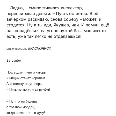
– Ладно, – смилостивился инспектор,
пересчитывая деньги. – Пусть остаётся. Я её
вечерком раскидаю, снова соберу – может, и
сгодится. Ну а ты иди, Якушев, иди. И помни: ещё
раз попадёшься на угоне чужой ба… машины то
есть, уже так легко не отделаешься!
,
КРАСНОЯРСК
Марат ВАЛЕЕВ
За рулём
Под водку, пиво и кагоры
и нищий станет королём.
А я твержу на уговоры:
– Пить не могу: я за рулём!
– Ну что ты будешь
с трезвой мордой,
когда приятели – в дугу!