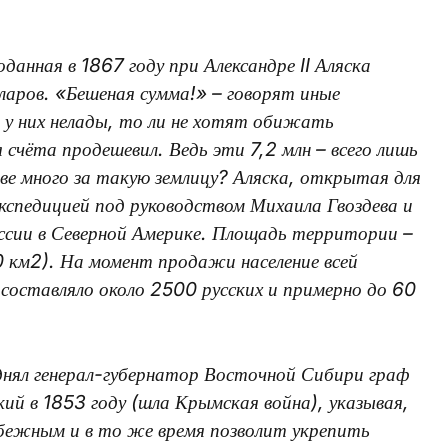
анная в 1867 году при Александре II Аляска
ларов. «Бешеная сумма!» – говорят иные
 у них нелады, то ли не хотят обижать
счёта продешевил. Ведь эти 7,2 млн – всего лишь
ве много за такую землицу? Аляска, открытая для
кспедицией под руководством Михаила Гвоздева и
ссии в Северной Америке. Площадь территории –
 км2). На момент продажи население всей
 составляло около 2500 русских и примерно до 60
днял генерал-губернатор Восточной Сибири граф
ий в 1853 году (шла Крымская война), указывая,
збежным и в то же время позволит укрепить