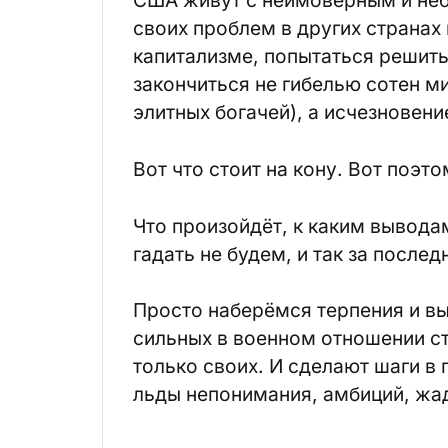
США живут с неимоверным и не
своих проблем в других странах 
капитализме, попытаться решить 
закончиться не гибелью сотен м
элитных богачей), а исчезновени
Вот что стоит на кону. Вот поэт
Что произойдёт, к каким вывода
гадать не будем, и так за после
Просто наберёмся терпения и в
сильных в военном отношении ст
только своих. И сделают шаги в
льды непонимания, амбиций, жад