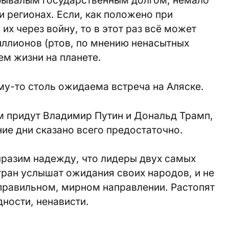
бывалым государственным долгом, немало
и регионах. Если, как положено при
их через войну, то в этот раз всё может
иллионов (ртов, по мнению ненасытных
ем жизни на планете.
ому-то столь ожидаема встреча на Аляске.
м придут Владимир Путин и Дональд Трамп,
дние дни сказано всего предостаточно.
ыразим надежду, что лидеры двух самых
ран услышат ожидания своих народов, и не
 правильном, мирном направлении. Растопят
ности, ненависти.