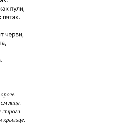
ак.
как пули,
 пятак.
ят черви,
та,
.
ороге.
ом лице.
 строги.
м крыльце.