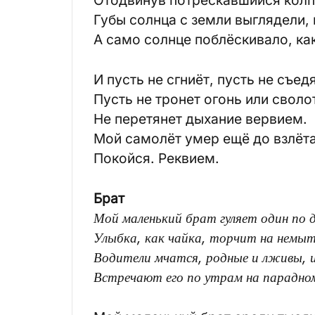
Отодвинув потрескавшийся колп
Губы солнца с земли выглядели, 
А само солнце поблёскивало, как
И пусть не сгниёт, пусть не съед
Пусть не тронет огонь или своло
Не перетянет дыхание вервием.
Мой самолёт умер ещё до взлёта
Покойся. Реквием.
Брат
Мой маленький брат гуляет один по д
Улыбка, как чайка, торчит на немыт
Водители мчатся, родные и лживы, и
Встречают его по утрам на парадно