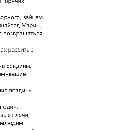
 горячих
зорного, зайцем
Юнайтед Марин,
я возвращаться.
жах разбитые
ые ссадины.
темневшие
ние впадины.
т один,
вые плечи,
 нелюдим.