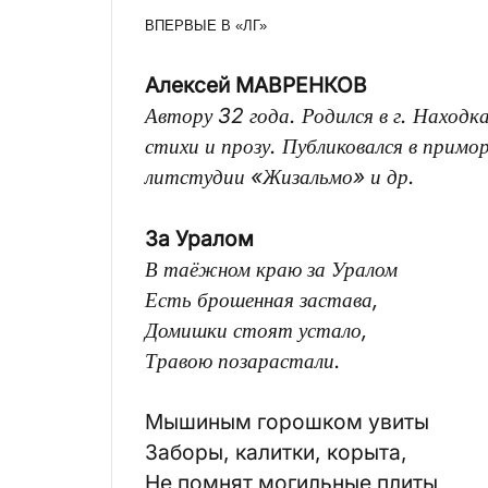
ВПЕРВЫЕ В «ЛГ»
Алексей МАВРЕНКОВ
Автору 32 года. Родился в г. Наход
стихи и прозу. Публиковался в примор
литстудии «Жизальмо» и др.
За Уралом
В таёжном краю за Уралом
Есть брошенная застава,
Домишки стоят устало,
Травою позарастали.
Мышиным горошком увиты
Заборы, калитки, корыта,
Не помнят могильные плиты