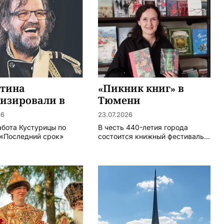
утина
«Пикник книг» в
изировали в
Тюмени
ии
26
23.07.2026
абота Кустурицы по
В честь 440-летия города
 «Последний срок»
состоится книжный фестиваль...
.