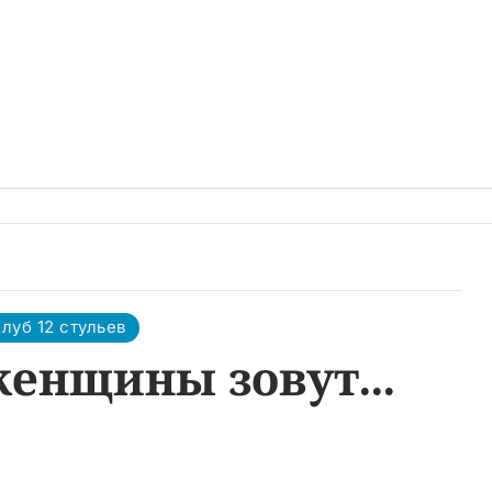
луб 12 стульев
женщины зовут...