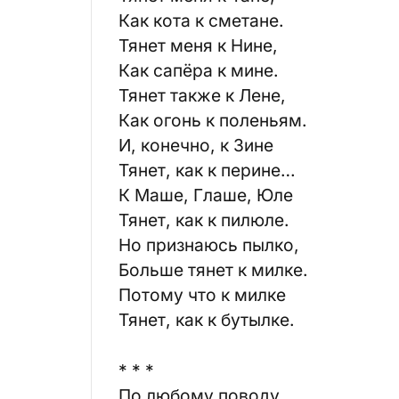
Как кота к сметане.
Тянет меня к Нине,
Как сапёра к мине.
Тянет также к Лене,
Как огонь к поленьям.
И, конечно, к Зине
Тянет, как к перине…
К Маше, Глаше, Юле
Тянет, как к пилюле.
Но признаюсь пылко,
Больше тянет к милке.
Потому что к милке
Тянет, как к бутылке.
* * *
По любому поводу