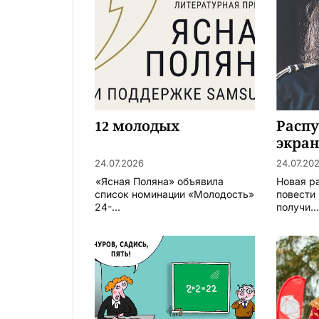
12 молодых
Расп
экран
Серб
24.07.2026
24.07.20
«Ясная Поляна» объявила
Новая р
список номинации «Молодость»
повести
24-...
получи..