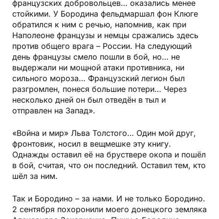
французских добровольцев… оказались менее
стойкими. У Бородина фельдмаршал фон Клюге
обратился к ним с речью, напомнив, как при
Наполеоне французы и немцы сражались здесь
против общего врага – России. На следующий
день французы смело пошли в бой, но… не
выдержали ни мощной атаки противника, ни
сильного мороза… Французский легион был
разгромлен, понеся большие потери… Через
несколько дней он был отведён в тыл и
отправлен на Запад».
«Война и мир» Льва Толстого… Один мой друг,
фронтовик, носил в вещмешке эту книгу.
Однажды оставил её на бруствере окопа и пошёл
в бой, считая, что он последний. Оставил тем, кто
шёл за ним.
Так и Бородино – за нами. И не только Бородино.
2 сентября похоронили моего донецкого земляка