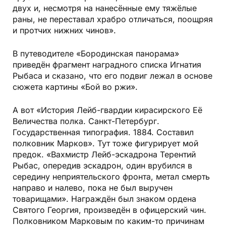
двух и, несмотря на нанесённые ему тяжёлые
раны, не переставал храбро отличаться, поощряя
и протчих нижних чинов».
В путеводителе «Бородинская панорама»
приведён фрагмент наградного списка Игнатия
Рыбаса и сказано, что его подвиг лежал в основе
сюжета картины «Бой во ржи».
А вот «История Лейб-гвардии кирасирского Её
Величества полка. Санкт-Петербург.
Государственная типография. 1884. Составил
полковник Марков». Тут тоже фигурирует мой
предок. «Вахмистр Лейб-эскадрона Терентий
Рыбас, опередив эскадрон, один врубился в
середину неприятельского фронта, метал смерть
направо и налево, пока не был выручен
товарищами». Награждён был знаком ордена
Святого Георгия, произведён в офицерский чин.
Полковником Марковым по каким-то причинам