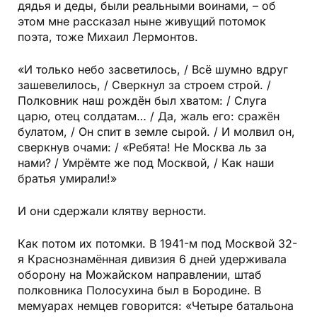
дядья и деды, были реальными воинами, – об
этом мне рассказал ныне живущий потомок
поэта, тоже Михаил Лермонтов.
«И только небо засветилось, / Всё шумно вдруг
зашевелилось, / Сверкнул за строем строй. /
Полковник наш рождён был хватом: / Слуга
царю, отец солдатам… / Да, жаль его: сражён
булатом, / Он спит в земле сырой. / И молвил он,
сверкнув очами: / «Ребята! Не Москва ль за
нами? / Умрёмте же под Москвой, / Как наши
братья умирали!»
И они сдержали клятву верности.
Как потом их потомки. В 1941-м под Москвой 32-
я Краснознамённая дивизия 6 дней удерживала
оборону на Можайском направлении, штаб
полковника Полосухина был в Бородине. В
мемуарах немцев говорится: «Четыре батальона