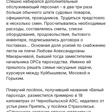
Спешно набирался дополнительный
обслуживающий персонал – в два-три раза
больше обычного штата судовых поваров,
официантов, проводников. Трудиться предстояло
в несколько смен. Просчитывались необходимые
расходы, составлялись сметы, списки
оборудования, продовольствия, бытового
инвентаря, подписывались договора о
поставках… Основная доля усилий по снабжению
легла на плечи Любови Александровны
Макарычевой, бывшей тогда заместителем
начальника ОРСа пароходства. Именно ей
пришлось решать самые насущные задачи,
курсируя между Куйбышевом, Москвой и
Горьким.
Плавучий посёлок, получивший название «Белый
пароход», разместился примерно в 18
километрах от Чернобыльской АЭС, недалеко от
устья реки Припять, у посёлка Страхолесье.
«Страшное» название спешно изменили на