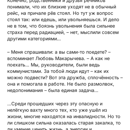
Конечно, родственники и друзья речников
понимали, что их близкие уходят не в обычный
рейс, на причале рёв стоял. Но тут уж вопрос
стоял так: или едешь, или увольняешься. И дело
не в том, что боязнь увольнения была сильнее
страха перед радиацией, – нет, мыслили совсем
другими категориями…
– Меня спрашивали: а вы сами-то поедете? –
вспоминает Любовь Макарычева. – А как не
поехать… Мы, руководители, были ведь
коммунистами. За тобой люди идут – как их
можно подвести? Вот эта дружба, сплочённость –
она и помогала в работе. Не было размолвок,
недопонимания – была единая задача…
…Среди прошедших через эту опасную и
нелёгкую вахту много тех, кто уже ушёл из
жизни, многие находятся на инвалидности. Но то
ли слишком сильна оказалась старая закалка, то
ли умение ценить жизнь, а энергии и