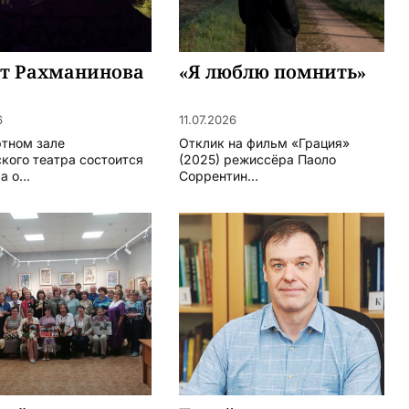
ят Рахманинова
«Я люблю помнить»
6
11.07.2026
ртном зале
Отклик на фильм «Грация»
кого театра состоится
(2025) режиссёра Паоло
 о...
Соррентин...