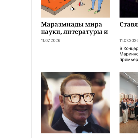
Маразмиады мира
Став
науки, литературы и
искусства
11.07.2026
11.07.202
В Конце
Мариинс
премьера