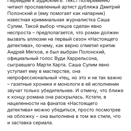
Перейдём к аудиокниге. Текст попеременно
читают прославленный артист дубляжа Дмитрий
Полонский и (ему помогает как напарник)
известная криминальная журналистка Саша
Сулим. Такой выбор чтецов сделан явно
неспроста – предполагается, что роман должен
вызвать аллюзии на первый сезон «Настоящего
детектива», почему, как верно отметил критик
Андрей Мягков, и был выбран Полонский,
официальный голос Вуди Харрельсона,
сыгравшего Марти Харта. Саша Сулим явно
уступает ему в мастерстве, она
непрофессиональный чтец, но это и не так важно
– газетные хроники и монологи в её исполнении
звучат только убедительнее. И отмечу, что ближе
к концу романа она раскрылась. Кстати, в
нацеленности на фанатов «Настоящего
детектива» можно убедиться, просто посмотрев
на обложку – она выполнена в том же стиле, что
и заставка сериала.