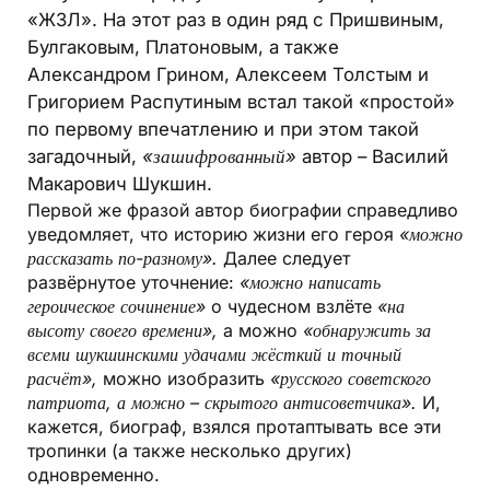
«ЖЗЛ». На этот раз в один ряд с Пришвиным,
Булгаковым, Платоновым, а также
Александром Грином, Алексеем Толстым и
Григорием Распутиным встал такой «простой»
по первому впечатлению и при этом такой
загадочный,
«зашифрованный»
автор – Василий
Макарович Шукшин.
Первой же фразой автор биографии справедливо
уведомляет, что историю жизни его героя
«можно
рассказать по-разному».
Далее следует
развёрнутое уточнение:
«можно написать
героическое сочинение»
о чудесном взлёте
«на
высоту своего времени»,
а можно
«обнаружить за
всеми шукшинскими удачами жёсткий и точный
расчёт»,
можно изобразить
«русского советского
патриота, а можно – скрытого антисоветчика».
И,
кажется, биограф, взялся протаптывать все эти
тропинки (а также несколько других)
одновременно.