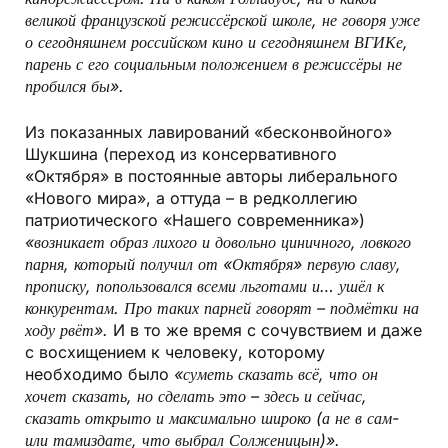
великой французской режиссёрской школе, не говоря уже
о сегодняшнем российском кино и сегодняшнем ВГИКе,
парень с его социальным положением в режиссёры не
пробился бы».
Из показанных лавирований «бесконвойного»
Шукшина (переход из консервативного
«Октября» в постоянные авторы либерального
«Нового мира», а оттуда – в редколлегию
патриотического «Нашего современника»)
«возникает образ лихого и довольно циничного, ловкого
парня, который получил от «Октября» первую славу,
прописку, попользовался всеми льготами и… ушёл к
конкурентам. Про таких парней говорят – подмётки на
ходу рвёт».
И в то же время с сочувствием и даже
с восхищением к человеку, которому
необходимо было
«суметь сказать всё, что он
хочет сказать, но сделать это – здесь и сейчас,
сказать открыто и максимально широко (а не в сам-
или там­издате, что выбрал Солженицын)».