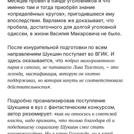
месяцев провёл в банде уголовников и что
именно там и тогда приобрёл знание
«определённых кругов», пригодившееся ему
впоследствии. Варламов же доказывает, что
пробела, достаточного для долгой уголовной
одиссеи, в жизни Василия Макаровича не было.
После изнурительной подготовки по всем
направлениям Шукшин поступает во ВГИК. И
здесь оказывается, что
«образ малограмотного
парня в сапогах, не читавшего Льва Толстого, – это
легенда, мистификация, которую он охотно
поддерживал, но которая ничуть не соответствовала
действительности».
Подробно проанализировав поступление
Шукшина в вуз с фантастическим конкурсом,
автор резюмирует:
«как ни относись к советской
власти, надо признать, что только благодаря ей и
победившему социализму Шукшин смог стать
кинорежиссёром. Ни в каком Голливуде, ни в какой