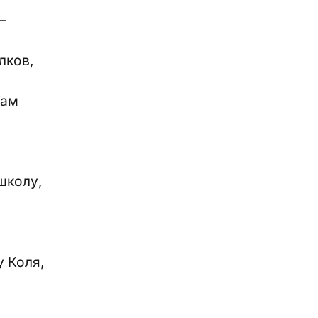
–
лков,
кам
школу,
у Коля,