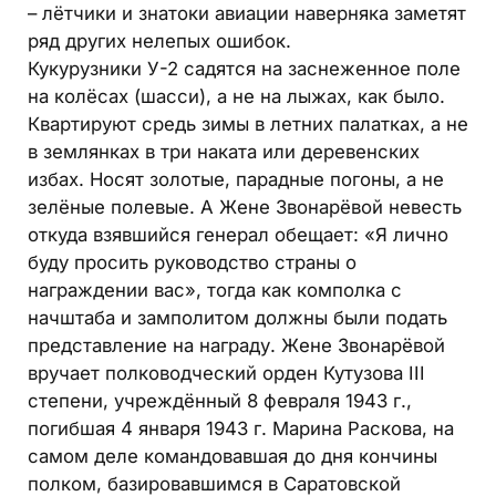
– лётчики и знатоки авиации наверняка заметят
ряд других нелепых ошибок.
Кукурузники У-2 садятся на заснеженное поле
на колёсах (шасси), а не на лыжах, как было.
Квартируют средь зимы в летних палатках, а не
в землянках в три наката или деревенских
избах. Носят золотые, парадные погоны, а не
зелёные полевые. А Жене Звонарёвой невесть
откуда взявшийся генерал обещает: «Я лично
буду просить руководство страны о
награждении вас», тогда как комполка с
начштаба и замполитом должны были подать
представление на награду. Жене Звонарёвой
вручает полководческий орден Кутузова III
степени, учреждённый 8 февраля 1943 г.,
погибшая 4 января 1943 г. Марина Раскова, на
самом деле командовавшая до дня кончины
полком, базировавшимся в Саратовской