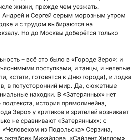
ысле жизни, прежде чем уезжать.
, Андрей и Сергей серым морозным утром
одке и с трудом выбираются на
кзалу. Но до Москвы доберётся только
ность – всё это было в «Городе Зеро»: и
бъяснимыми поступками, и танцы, и нелепые
и, кстати, готовятся к Дню города), и лодка
ив, в потусторонний мир. Да, сюжетные
ениальные находки. В «Затерянных» нет
 подтекста, история прямолинейна,
да Зеро» у критиков и зрителей возникает
лько не сравнивают «Затерянных»: с
 «Человеком из Подольска» Серзина,
в октябре» Михайлова, «Сайлент Хиллом»