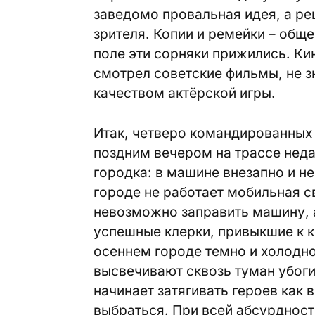
заведомо провальная идея, а ре
зрителя. Копии и ремейки – общ
поле эти сорняки прижились. Кин
смотрел советские фильмы, не 
качеством актёрской игры.
Итак, четверо командированных 
поздним вечером на трассе неда
городка: в машине внезапно и н
городе не работает мобильная с
невозможно заправить машину, 
успешные клерки, привыкшие к к
осеннем городе темно и холодн
высвечивают сквозь туман убоги
начинает затягивать героев как 
выбраться. При всей абсурдност