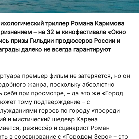
ихологический триллер Романа Каримова
ризнанием – на 32 м кинофестивале «Окно
ись призы Гильдии продюсеров России и
аграды далеко не всегда гарантируют
ртуара премьер фильм не затеряется, но он
одобного жанра, поскольку абсолютно
ь себя при просмотре, – да это же «Город
Сюжет тому подтверждение – с
блужданиями героев по городу «посреди
ий и мистический шедевр Карена
мается, режиссёр и сценарист Роман
ать в соревнование с «Городом Зеро» – это