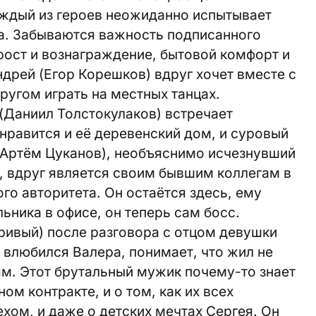
аждый из героев неожиданно испытывает
да. Забываются важность подписанного
рост и вознаграждение, бытовой комфорт и
дрей (Егор Корешков) вдруг хочет вместе с
угом играть на местных танцах.
(Даниил Толстокулаков) встречает
 нравится и её деревенский дом, и суровый
(Артём Цуканов), необъяснимо исчезнувший
, вдруг является своим бывшим коллегам в
го авторитета. Он остаётся здесь, ему
ьника в офисе, он теперь сам босс.
ривый) после разговора с отцом девушки
 влюбился Валера, понимает, что жил не
тям. Этот брутальный мужик почему-то знает
ном контракте, и о том, как их всех
хом, и даже о детских мечтах Сергея. Он