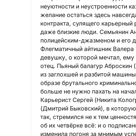
неуютности и неустроенности к
желание остаться здесь навсег
контракта, сулящего карьерный 
даже близкие люди. Семьянин Ан
полицейским-джазменом и его др
Флегматичный айтишник Валера 
девушку, о которой мечтал, ему
отец. Пьяный балагур Аброскин 
из заглохшей и разбитой машины
образе брутального криминально
больше не нужно пахать на начал
Карьерист Сергей (Никита Колог
(Дмитрий Быковский), в которую
так, стремился не к тем ценнос
об их четвёрке всё: и о подписан
изменила погоня за мнимым успе