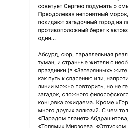
советует Сергею подумать о см
Преодолевая непонятный морок
покидают загадочный город на л
противоположный берег к автово
один…
Абсурд, сюр, параллельная реаль
туман, и странные жители с нео
праздники (в «Затерянных» жител
как путь к спасению или, напрот
линии можно повторить, но не г
загадок, сложного философского
концовка ожидаема. Кроме «Горо
много других аллюзий. С чем то
«Парадом планет» Абдрашитова,
«Топями» Мирзоева, «Отпуском 