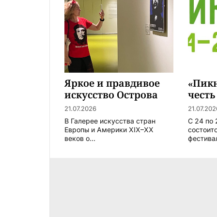
Яркое и правдивое
«Пикн
искусство Острова
честь
свободы
440-л
21.07.2026
21.07.202
В Галерее искусства стран
С 24 по
Европы и Америки XIX–XX
состоит
веков о...
фестивал