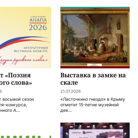
т «Поэзия
Выставка в замке на
ого слова»
скале
6
21.07.2026
т восьмой сезон
«Ласточкино гнездо» в Крыму
ля-конкурса,
отметит 15-летие музейной
ного А...
дея...