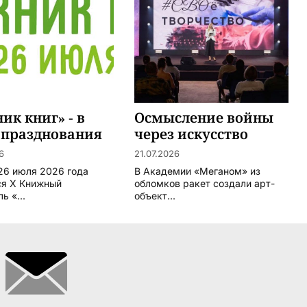
ик книг» - в
Осмысление войны
 празднования
через искусство
етия Тюмени
6
21.07.2026
 26 июля 2026 года
В Академии «Меганом» из
ся X Книжный
обломков ракет создали арт-
ь «...
объект...