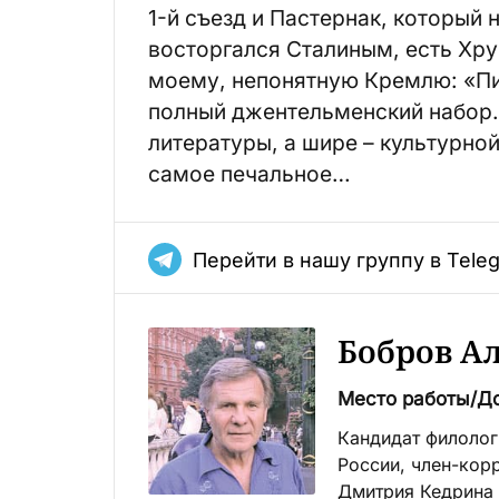
1-й съезд и Пастернак, который
восторгался Сталиным, есть Хру
моему, непонятную Кремлю: «Пи
полный джентельменский набор.
литературы, а шире – культурной
самое печальное…
Перейти в нашу группу в Tele
Бобров А
Место работы/Д
Кандидат филолог
России, член-кор
Дмитрия Кедрина 