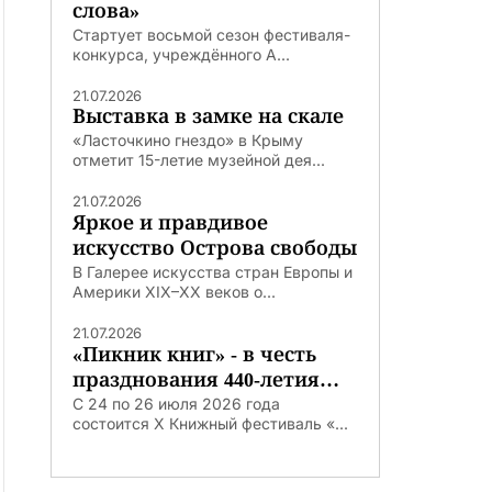
слова»
Стартует восьмой сезон фестиваля-
конкурса, учреждённого А...
21.07.2026
Выставка в замке на скале
«Ласточкино гнездо» в Крыму
отметит 15-летие музейной дея...
21.07.2026
Яркое и правдивое
искусство Острова свободы
В Галерее искусства стран Европы и
Америки XIX–XX веков о...
21.07.2026
«Пикник книг» - в честь
празднования 440-летия
Тюмени
С 24 по 26 июля 2026 года
состоится X Книжный фестиваль «...