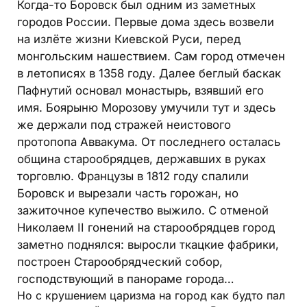
Когда-то Боровск был одним из заметных
городов России. Первые дома здесь возвели
на излёте жизни Киевской Руси, перед
монгольским нашествием. Сам город отмечен
в летописях в 1358 году. Далее беглый баскак
Пафнутий основал монастырь, взявший его
имя. Боярыню Морозову умучили тут и здесь
же держали под стражей неистового
протопопа Аввакума. От последнего осталась
община старообрядцев, державших в руках
торговлю. Французы в 1812 году спалили
Боровск и вырезали часть горожан, но
зажиточное купечество выжило. С отменой
Николаем II гонений на старообрядцев город
заметно поднялся: выросли ткацкие фабрики,
построен Старообрядческий собор,
господствующий в панораме города…
Но с крушением царизма на город как будто пал