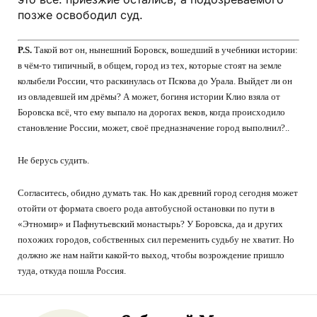
позже освободил суд.
P.S.
Такой вот он, нынешний Боровск, вошедший в учебники истории:
в чём-то типичный, в общем, город из тех, которые стоят на земле
колыбели России, что раскинулась от Пскова до Урала. Выйдет ли он
из овладевшей им дрёмы? А может, богиня истории Клио взяла от
Боровска всё, что ему выпало на дорогах веков, когда происходило
становление России, может, своё предназначение город выполнил?..
Не берусь судить.
Согласитесь, обидно думать так. Но как древний город сегодня может
отойти от формата своего рода автобусной остановки по пути в
«Этномир» и Пафнутьевский монастырь? У Боровска, да и других
похожих городов, собственных сил переменить судьбу не хватит. Но
должно же нам найти какой-то выход, чтобы возрождение пришло
туда, откуда пошла Россия.