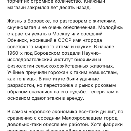
торчит их огромное количество. Книжный
магазин закрылся лет десять назад.
Жизнь в Боровске, по разговорам с жителями,
скучноватая и не очень обеспеченная. Молодёжь
старается уехать в Москву или соседний
Обнинск, носивший в СССР имя «города
советского мирного атома и науки». В начале
1960-х под Боровском создали Научно-
исследовательский институт биохимии и
физиологии сельскохозяйственных животных.
Учёные приучили горожан к таким новшествам,
как теплицы. В институте были удачные
разработки, но перестройка и рынок роковым
образом сказались на его судьбе. Теперь там в
основном сдают этажи в аренду.
В самом Боровске экономика всё-таки дышит, по
сравнению с соседним Малоярославцем город
довольно-таки обеспечен работой. Хотя фабрики
ветшают, военный завод «Вега» умирать не