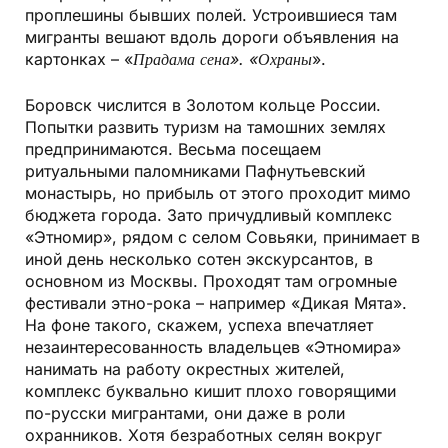
проплешины бывших полей. Устроившиеся там
мигранты вешают вдоль дороги объявления на
картонках – «
Прадама сена». «Охраны
».
Боровск числится в Золотом кольце России.
Попытки развить туризм на тамошних землях
предпринимаются. Весьма посещаем
ритуальными паломниками Пафнутьевский
монастырь, но прибыль от этого проходит мимо
бюджета города. Зато причудливый комплекс
«Этномир», рядом с селом Совьяки, принимает в
иной день несколько сотен экскурсантов, в
основном из Москвы. Проходят там огромные
фестивали этно-рока – например «Дикая Мята».
На фоне такого, скажем, успеха впечатляет
незаинтересованность владельцев «Этномира»
нанимать на работу окрестных жителей,
комплекс буквально кишит плохо говорящими
по-русски мигрантами, они даже в роли
охранников. Хотя безработных селян вокруг