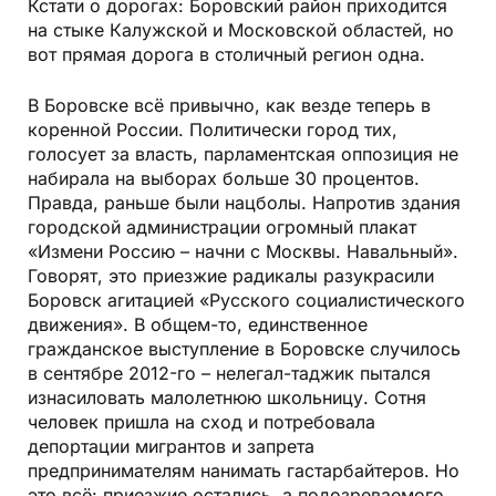
Кстати о дорогах: Боровский район приходится
на стыке Калужской и Московской областей, но
вот прямая дорога в столичный регион одна.
В Боровске всё привычно, как везде теперь в
коренной России. Политически город тих,
голосует за власть, парламентская оппозиция не
набирала на выборах больше 30 процентов.
Правда, раньше были нацболы. Напротив здания
городской администрации огромный плакат
«Измени Россию – начни с Москвы. Навальный».
Говорят, это приезжие радикалы разукрасили
Боровск агитацией «Русского социалистического
движения». В общем-то, единственное
гражданское выступление в Боровске случилось
в сентябре 2012-го – нелегал-таджик пытался
изнасиловать малолетнюю школьницу. Сотня
человек пришла на сход и потребовала
депортации мигрантов и запрета
предпринимателям нанимать гастарбайтеров. Но
это всё: приезжие остались, а подозреваемого