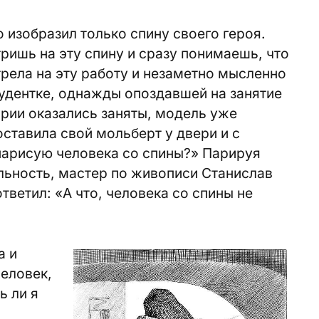
 изобразил только спину своего героя.
тришь на эту спину и сразу понимаешь, что
рела на эту работу и незаметно мысленно
удентке, однажды опоздавшей на занятие
ории оказались заняты, модель уже
оставила свой мольберт у двери и с
нарисую человека со спины?» Парируя
льность, мастер по живописи Станислав
ветил: «А что, человека со спины не
а и
человек,
ь ли я