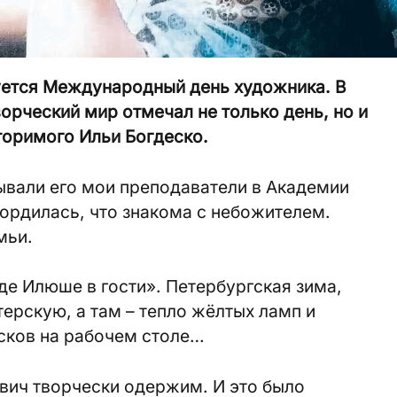
нуется Международный день художника. В
орческий мир отмечал не только день, но и
торимого Ильи Богдеско.
зывали его мои преподаватели в Академии
 гордилась, что знакома с небожителем.
мьи.
де Илюше в гости». Петербургская зима,
ерскую, а там – тепло жёлтых ламп и
сков на рабочем столе…
вич творчески одержим. И это было