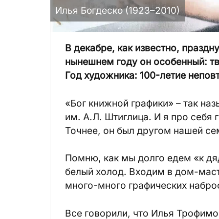
Илья Богдеско (1923–2010)
В декабре, как известно, празд
нынешнем году он особенный: тв
Год художника: 100-летие непов
«Бог книжной графики» – так на
им. А.Л. Штиглица. И я про себя
Точнее, он был другом нашей се
Помню, как мы долго едем «к дя
белый холод. Входим в дом-маст
много-много графических набро
Все говорили, что Илья Трофимо