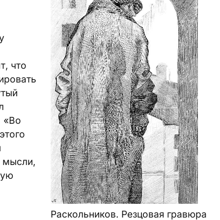
у
т, что
рировать
утый
л
: «Во
 этого
и
 мысли,
рую
Раскольников. Резцовая гравюра