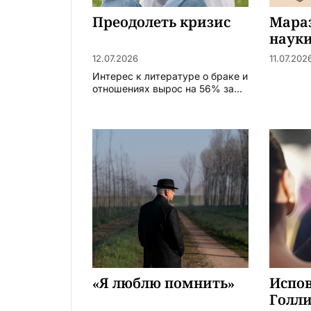
Преодолеть кризис
Мара
науки
искус
12.07.2026
11.07.202
Интерес к литературе о браке и
отношениях вырос на 56% за...
«Я люблю помнить»
Испов
Голл