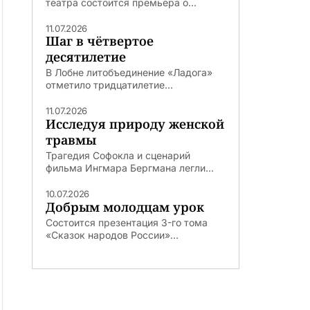
театра состоится премьера о...
11.07.2026
Шаг в чётвертое
десятилетие
В Лобне литобъединение «Ладога»
отметило тридцатилетие...
11.07.2026
Исследуя природу женской
травмы
Трагедия Софокла и сценарий
фильма Ингмара Бергмана легли...
10.07.2026
Добрым молодцам урок
Состоится презентация 3-го тома
«Сказок народов России»...