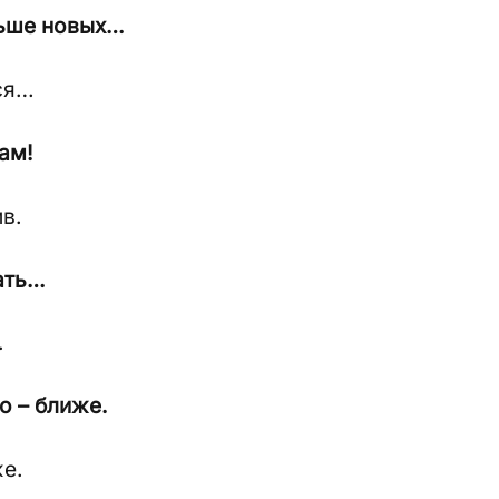
ньше новых…
лся…
ам!
в.
цать…
.
о – ближе.
же.