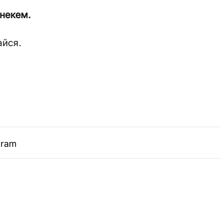
 некем.
айся.
gram