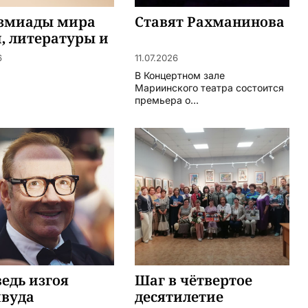
змиады мира
Ставят Рахманинова
, литературы и
ства
6
11.07.2026
В Концертном зале
Мариинского театра состоится
премьера о...
едь изгоя
Шаг в чётвертое
ивуда
десятилетие