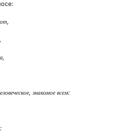
мосе:
пот,
,
а,
ловеческое, знакомое всем:
: