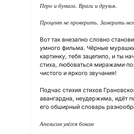
Перо и бумага. Враги и друзья.
Процент не проверить. Замерить нел
Вот так внезапно словно станов
умного фильма. Чёрные мурашк
картинку, тебя зацепило, и ты н
стиха, любоваться миражами поэз
чистого и яркого звучания!
Подчас стихия стихов Грановског
авангардна, неудержима, идёт по
его обширный словарь разнообр
Апельсин улёгся боком