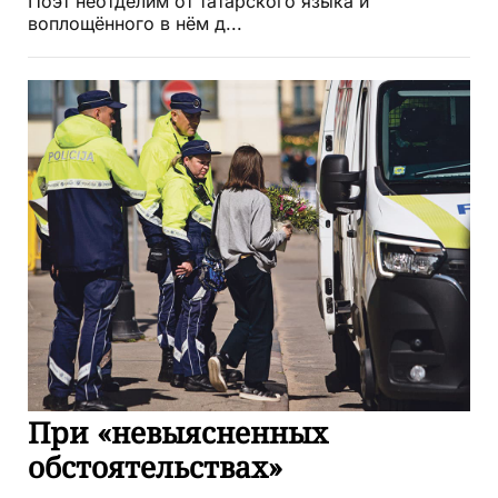
Поэт неотделим от татарского языка и
воплощённого в нём д...
При «невыясненных
обстоятельствах»