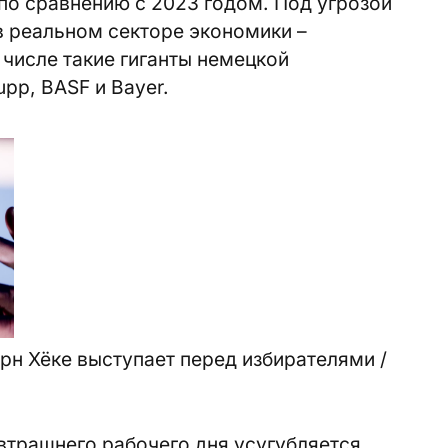
по сравнению с 2023 годом. Под угрозой
в реальном секторе экономики –
числе такие гиганты немецкой
pp, BASF и Bayer.
рн Хёке выступает перед избирателями /
втрашнего рабочего дня усугубляется