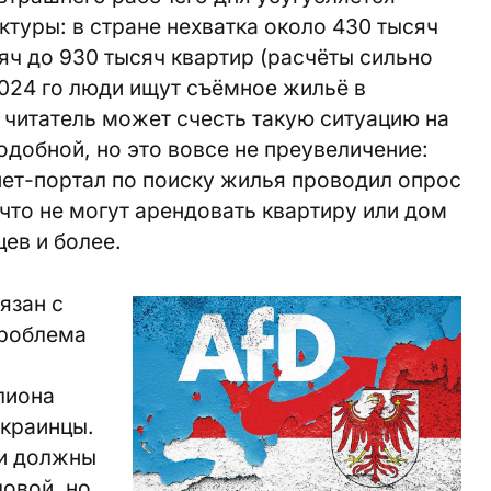
туры: в стране нехватка около 430 тысяч
сяч до 930 тысяч квартир (расчёты сильно
2024 го люди ищут съёмное жильё в
 читатель может счесть такую ситуацию на
добной, но это вовсе не преувеличение:
нет-портал по поиску жилья проводил опрос
 что не могут арендовать квартиру или дом
ев и более.
язан с
проблема
лиона
украинцы.
ни должны
овой, но