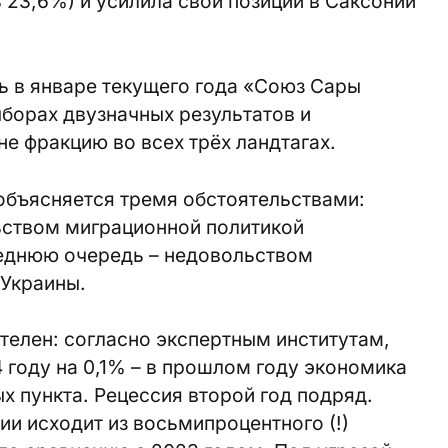
 23,6%) и усилила свои позиции в Саксонии
ь в январе текущего года «Союз Сары
ыборах двузначных результатов и
е фракцию во всех трёх ландтагах.
объясняется тремя обстоятельствами:
ьством миграционной политикой
леднюю очередь – недовольством
Украины.
телен: согласно экспертным институтам,
 году на 0,1% – в прошлом году экономика
х пункта. Рецессия второй год подряд.
и исходит из восьмипроцентного (!)