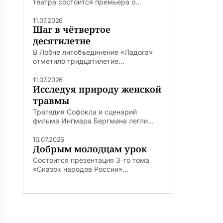
театра состоится премьера о...
11.07.2026
Шаг в чётвертое
десятилетие
В Лобне литобъединение «Ладога»
отметило тридцатилетие...
11.07.2026
Исследуя природу женской
травмы
Трагедия Софокла и сценарий
фильма Ингмара Бергмана легли...
10.07.2026
Добрым молодцам урок
Состоится презентация 3-го тома
«Сказок народов России»...