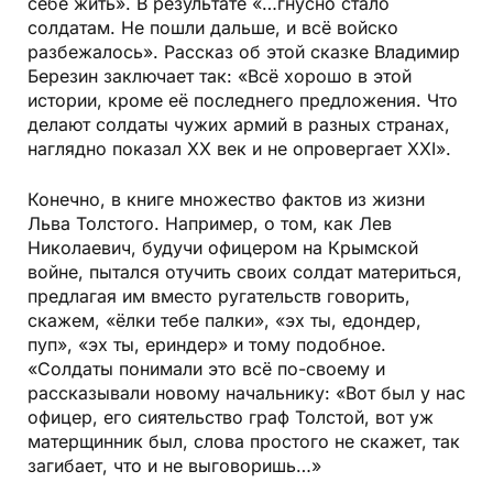
себе жить». В результате «…гнусно стало
солдатам. Не пошли дальше, и всё войско
разбежалось». Рассказ об этой сказке Владимир
Березин заключает так: «Всё хорошо в этой
истории, кроме её последнего предложения. Что
делают солдаты чужих армий в разных странах,
наглядно показал XX век и не опровергает XXI».
Конечно, в книге множество фактов из жизни
Льва Толстого. Например, о том, как Лев
Николаевич, будучи офицером на Крымской
войне, пытался отучить своих солдат материться,
предлагая им вместо ругательств говорить,
скажем, «ёлки тебе палки», «эх ты, едондер,
пуп», «эх ты, ериндер» и тому подобное.
«Солдаты понимали это всё по-своему и
рассказывали новому начальнику: «Вот был у нас
офицер, его сиятельство граф Толстой, вот уж
матерщинник был, слова простого не скажет, так
загибает, что и не выговоришь…»