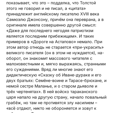
показывает, что это – подделка, что Толстой
этого не говорил и не писал, а «цитата»
принадлежит английскому писателю XVIII века
Самюэлю Джонсону, причём она переврана, а в
оригинале имела совершенно другой смысл:
«Даже для последнего негодяя патриотизм
является последним прибежищем». И таких
примеров в «Дороге на Астапово» немало. При
этом автор отнюдь не старается «при-украсить»
великого писателя (он в этом не нуждается), на-
оборот, он знакомит массового читателя с
малоизвестными и, мягко выражаясь, странными
его суждениями. Вряд ли многие знают его
дидактическую «Сказку об Иване-дураке и его
двух братьях: Семёне-воине и Тарасе-брюхане, и
немой сестре Маланье, и о старом дьяволе и
трёх чертенятах». В ней войско тараканского
царя напало на другую страну, начало повальный
грабёж, но там не противятся злу насилием –
«всё отдают, никто не обороняется и зовут к