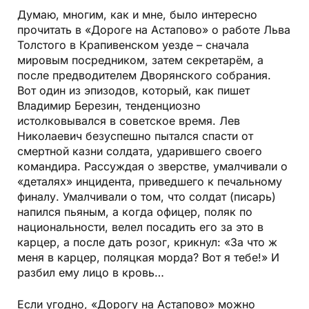
Думаю, многим, как и мне, было интересно
прочитать в «Дороге на Астапово» о работе Льва
Толстого в Крапивенском уезде – сначала
мировым посредником, затем секретарём, а
после предводителем Дворянского собрания.
Вот один из эпизодов, который, как пишет
Владимир Березин, тенденциозно
истолковывался в советское время. Лев
Николаевич безуспешно пытался спасти от
смертной казни солдата, ударившего своего
командира. Рассуждая о зверстве, умалчивали о
«деталях» инцидента, приведшего к печальному
финалу. Умалчивали о том, что солдат (писарь)
напился пьяным, а когда офицер, поляк по
национальности, велел посадить его за это в
карцер, а после дать розог, крикнул: «За что ж
меня в карцер, поляцкая морда? Вот я тебе!» И
разбил ему лицо в кровь…
Если угодно, «Дорогу на Астапово» можно