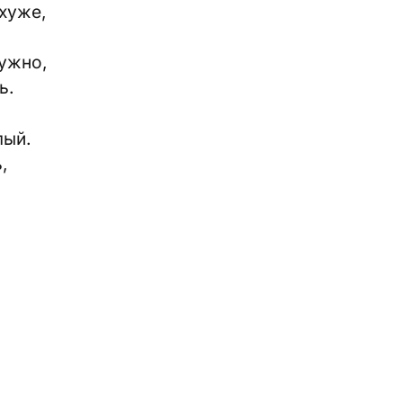
 хуже,
нужно,
ь.
лый.
,