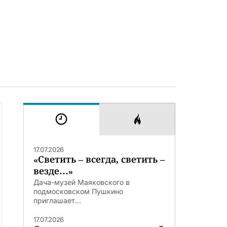
17.07.2026
«Светить – всегда, светить –
везде…»
Дача-музей Маяковского в
подмосковском Пушкино
приглашает...
17.07.2026