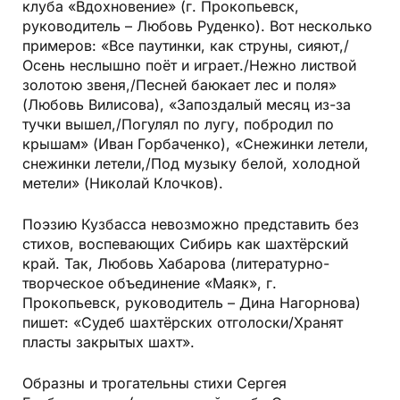
клуба «Вдохновение» (г. Прокопьевск,
руководитель – Любовь Руденко). Вот несколько
примеров: «Все паутинки, как струны, сияют,/
Осень неслышно поёт и играет./Нежно листвой
золотою звеня,/Песней баюкает лес и поля»
(Любовь Вилисова), «Запоздалый месяц из-за
тучки вышел,/Погулял по лугу, побродил по
крышам» (Иван Горбаченко), «Снежинки летели,
снежинки летели,/Под музыку белой, холодной
метели» (Николай Клочков).
Поэзию Кузбасса невозможно представить без
стихов, воспевающих Сибирь как шахтёрский
край. Так, Любовь Хабарова (литературно-
творческое объединение «Маяк», г.
Прокопьевск, руководитель – Дина Нагорнова)
пишет: «Судеб шахтёрских отголоски/Хранят
пласты закрытых шахт».
Образны и трогательны стихи Сергея