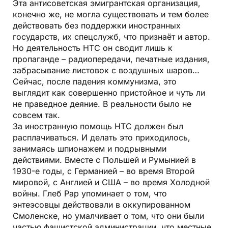
Эта антисоветская эмигрантская организация,
конечно же, не могла существовать и тем более
действовать без поддержки иностранных
государств, их спецслужб, что признаёт и автор.
Но деятельность НТС он сводит лишь к
пропаганде – радиопередачи, печатные издания,
забрасывание листовок с воздушных шаров…
Сейчас, после падения коммунизма, это
выглядит как совершенно пристойное и чуть ли
не праведное деяние. В реальности было не
совсем так.
За иностранную помощь НТС должен был
расплачиваться. И делать это приходилось,
занимаясь шпионажем и подрывными
действиями. Вместе с Польшей и Румынией в
1930-е годы, с Германией – во время Второй
мировой, с Англией и США – во время Холодной
войны. Глеб Рар упоминает о том, что
энтеэсовцы действовали в оккупированном
Смоленске, но умалчивает о том, что они были
частью фашистской администрации, что местные