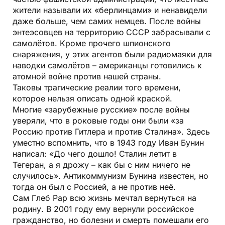
жители называли их «берлинцами» и ненавидели
даже больше, чем самих немцев. После войны
энтеэсовцев на территорию СССР забрасывали с
самолётов. Кроме прочего шпионского
снаряжения, у этих агентов были радиомаяки для
наводки самолётов – американцы готовились к
атомной войне против нашей страны.
Таковы трагические реалии того времени,
которое нельзя описать одной краской.
Многие «зарубежные русские» после войны
уверяли, что в роковые годы они были «за
Россию против Гитлера и против Сталина». Здесь
уместно вспомнить, что в 1943 году Иван Бунин
написал: «До чего дошло! Сталин летит в
Тегеран, а я дрожу – как бы с ним ничего не
случилось». Антикоммунизм Бунина известен, но
тогда он был с Россией, а не против неё.
Сам Глеб Рар всю жизнь мечтал вернуться на
родину. В 2001 году ему вернули российское
гражданство, но болезни и смерть помешали его