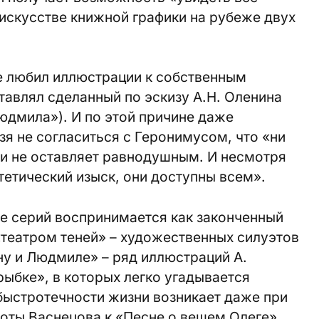
 искусстве книжной графики на рубеже двух
не любил иллюстрации к собственным
авлял сделанный по эскизу А.Н. Оленина
юдмила»). И по этой причине даже
зя не согласиться с Геронимусом, что «ни
ки не оставляет равнодушным. И несмотря
тетический изыск, они доступны всем».
е серий воспринимается как законченный
театром теней» – художественных силуэтов
ну и Людмиле» – ряд иллюстраций А.
рыбке», в которых легко угадывается
быстротечности жизни возникает даже при
боты Васнецова к «Песнe о вещем Олеге»,