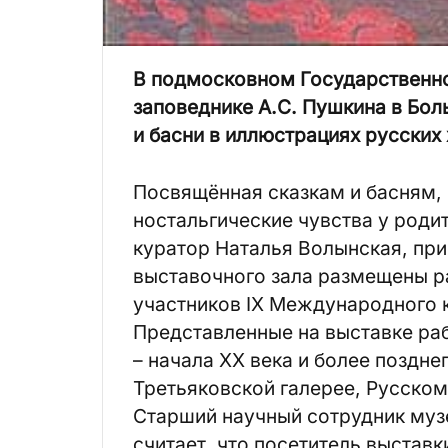
В подмосковном Государственн
заповеднике А.С. Пушкина в Бол
и басни в иллюстрациях русских
Посвящённая сказкам и басням, 
ностальгические чувства у родит
куратор Наталья Волынская, при
выставочного зала размещены ра
участников IX Международного 
Представленные на выставке ра
– начала XX века и более поздн
Третьяковской галерее, Русском
Старший научный сотрудник муз
считает, что посетитель выстав