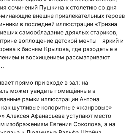
ия сочинений Пушкина к столетию со дня
оминающие внешне привлекательных героев
нники в последней иллюстрации «Тризна
тивших самообладание дряхлых стариков,
итрине воплощение детской мечты – яркий и
рева к басням Крылова, где разодетыe в
ивлением и восхищением рассматривают
у…
вает прямо при входе в зал: на
ель может увидеть помещённые в
ованные рамки иллюстрации Антона
, как шутливые колоритные «жанровые»
у» Алексея Афанасьева уступают место
м изображениям Евгения Соколова, а на
Руслана и Людмилы» Ральфа Штейна