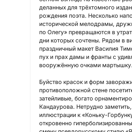
деланных для трёхтомного издан
рождения поэта. Несколько нап
исторической мелодрамы, дружи
по Олегу» превращаются в утра
дни которых сочтены. Рядом в в
праздничный макет Василия Тимо
пух и прах дамы и франты с уд
вооружённую очками мартышк
Буйство красок и форм заворажи
противоположной стене посетит
затейливые, богато орнаментир
Кандаурова. Нетрудно заметить
иллюстрации к «Коньку-Горбунк
откровенно гиперболизированны
смену псевдорусскому стилю «