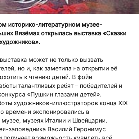
ом историко-литературном музее-
ьших Вязёмах открылась выставка «Сказки
 художников».
выставка может не только вызвать
елей, но и, как заметила на открытии её
охотить к чтению детей. В фойе
боты талантливых ребят – победителей и
конкурса «Пушкин глазами детей».
боты художников-иллюстраторов конца ХIX
его времени экспонировались в
 музее, музеях Италии и Швейцарии.
ея-заповедникa Василий Геронимус
ки получает возможность «увидeть всё