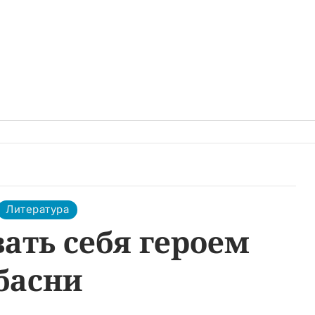
Литература
ать себя героем
басни