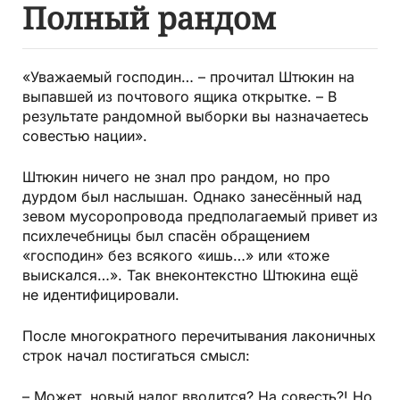
Полный рандом
«Уважаемый господин… – прочитал Штюкин на
выпавшей из почтового ящика открытке. – В
результате рандомной выборки вы назначаетесь
совестью нации».
Штюкин ничего не знал про рандом, но про
дурдом был наслышан. Однако занесённый над
зевом мусоропровода предполагаемый привет из
психлечебницы был спасён обращением
«господин» без всякого «ишь…» или «тоже
выискался…». Так внеконтекстно Штюкина ещё
не идентифицировали.
После многократного перечитывания лаконичных
строк начал постигаться смысл:
– Может, новый налог вводится? На совесть?! Но