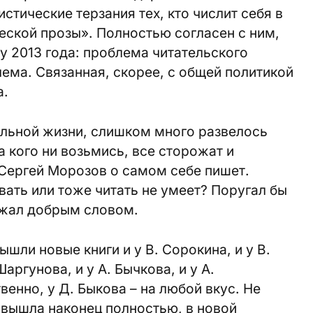
истические терзания тех, кто числит себя в
еской прозы». Полностью согласен с ним,
ру 2013 года: проблема читательского
ема. Связанная, скорее, с общей политикой
а.
еальной жизни, слишком много развелось
 кого ни возьмись, все сторожат и
 Сергей Морозов о самом себе пишет.
вать или тоже читать не умеет? Поругал бы
ржал добрым словом.
шли новые книги и у В. Сорокина, и у В.
Шаргунова, и у А. Бычкова, и у А.
твенно, у Д. Быкова – на любой вкус. Не
у вышла наконец полностью, в новой