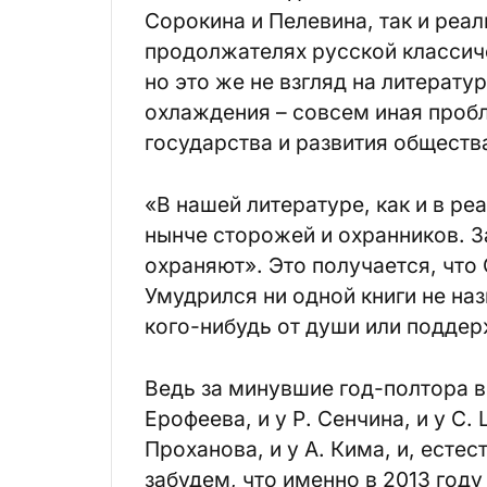
Сорокина и Пелевина, так и реал
продолжателях русской классич
но это же не взгляд на литерату
охлаждения – совсем иная пробл
государства и развития обществ
«В нашей литературе, как и в р
нынче сторожей и охранников. За
охраняют». Это получается, что
Умудрился ни одной книги не наз
кого-нибудь от души или подде
Ведь за минувшие год-полтора вы
Ерофеева, и у Р. Сенчина, и у С. 
Проханова, и у А. Кима, и, естес
забудем, что именно в 2013 год