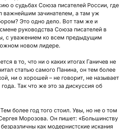
ию о судьбах Союза писателей России, где
л важнейшим зачинателем, а там уж
бором? Это одно дело. Вот там же и
смене руководства Союза писателей в
ы, с уважением ко всем предыдущим
можном новом лидере.
ся в то, что ни о каких итогах Ганичев не
читал статью самого Панина, он тем более
хой, ни о хорошей – не говорит, не называет
 года. Так что же это за дискуссия об
Тем более год того стоил. Увы, но не о том
 Сергея Морозова. Он пишет: «Большинству
 безразличны как модернистские искания