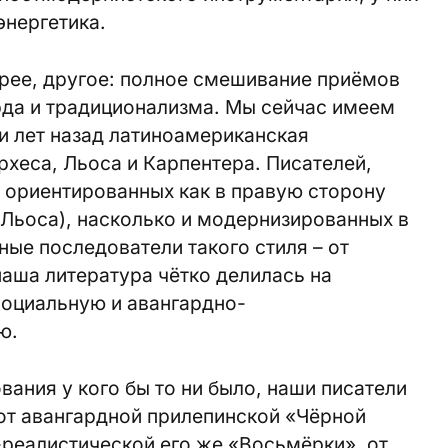
энергетика.
орее, другое: полное смешивание приёмов
рда и традиционализма. Мы сейчас имеем
ки лет назад латиноамериканская
рхеса, Льоса и Карпентера. Писателей,
 ориентированных как в правую сторону
, Льоса), насколько и модернизированных в
ные последователи такого стиля – от
наша литература чётко делилась на
оциальную и авангардно-
ю.
вания у кого бы то ни было, наши писатели
от авангардной прилепинской «Чёрной
реалистической его же «Восьмёрки», от