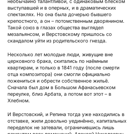
необычайно талантливой, с одинаковым блеском
выступавшей и в оперных, и в драматических
спектаклях. Но она была дочерью бывшего
крепостного, а он – потомственным дворянином.
Такой союз в глазах общества выглядел
мезальянсом, и Верстовскому пришлось со
скандалом уйти из родительского гнезда.
Несколько лет молодые люди, живущие вне
церковного брака, скитались по наёмным
квартирам, и только в 1841 году (после смерти
отца композитора) они смогли официально
пожениться и обрести собственное жильё.
Сначала был дом в Большом Афанасьевском
переулке, близ Арбата, а потом вот этот – в
Хлебном.
И Верстовский, и Репина тогда уже находились в
отставке, жили довольно уединённо, капитальных
переделок не затевали, ограничившись лишь
ремонтом всех помещений. Алексей Николаевич