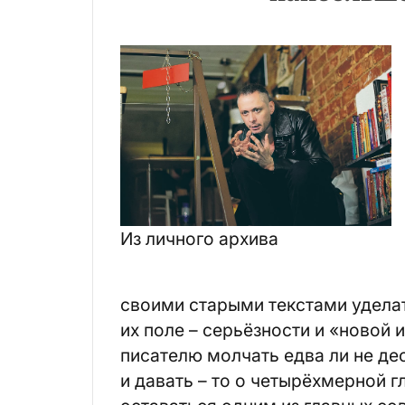
Из личного архива
своими старыми текстами удела
их поле – серьёзности и «новой 
писателю молчать едва ли не дес
и давать – то о четырёхмерной г