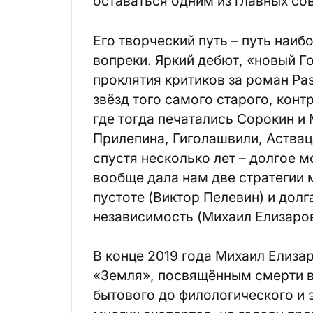
оставаться одним из главных со
Его творческий путь – путь наи
вопреки. Яркий дебют, «новый Г
проклятия критиков за роман Pas
звёзд того самого старого, конт
где тогда печатались Сорокин и
Прилепина, Гиголашвили, Аства
спустя несколько лет – долгое 
вообще дала нам две стратегии 
пустоте (Виктор Пелевин) и дол
независимость (Михаил Елизаров
В конце 2019 года Михаил Елиза
«Земля», посвящённым смерти во
бытового до филологического и 