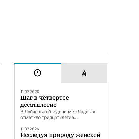
11.07.2026
Шаг в чётвертое
десятилетие
В Лобне литобъединение «Ладога»
отметило тридцатилетие...
11.07.2026
Исследуя природу женской