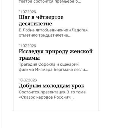
театра состоится премьера о...
11.07.2026
Шаг в чётвертое
десятилетие
В Лобне литобъединение «Ладога»
отметило тридцатилетие...
11.07.2026
Исследуя природу женской
травмы
Трагедия Софокла и сценарий
фильма Ингмара Бергмана легли...
10.07.2026
Добрым молодцам урок
Состоится презентация 3-го тома
«Сказок народов России»...