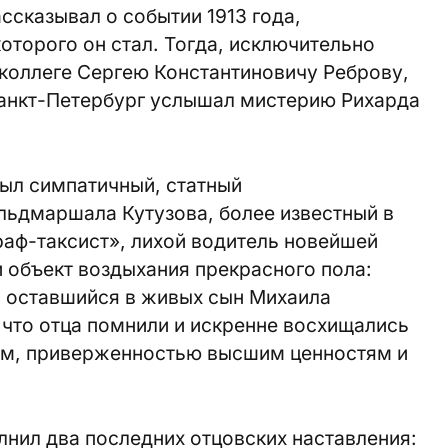
сказывал о событии 1913 года,
торого он стал. Тогда, исключительно
 коллеге Сергею Константиновичу Реброву,
анкт-Петербург услышал мистерию Рихарда
был симпатичный, статный
льдмаршала Кутузова, более известный в
аф-таксист», лихой водитель новейшей
и объект воздыхания прекрасного пола:
й оставшийся в живых сын Михаила
 что отца помнили и искренне восхищались
ом, приверженностью высшим ценностям и
олнил два последних отцовских наставления: