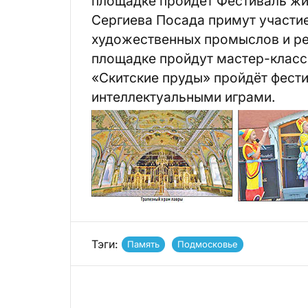
площадке пройдёт Фестиваль жи
Сергиева Посада примут участи
художественных промыслов и ре
площадке пройдут мастер-класс
«Скитские пруды» пройдёт фест
интеллектуальными играми.
Тэги:
Память
Подмосковье