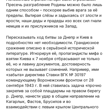
Пресечь разграбление Родины можно было лишь
одним способом – поскорее выбив врага за её
пределы. Вытирая слёзы и задыхаясь от злости и
ярости, наши деды и прадеды изо всех сил гнали
немцев и их прислужников на Запад.
Пересказывать ход битвы за Днепр и Киев в
подробностях нет необходимости. Грандиозное
сражение описано в серьёзной исторической
литературе. Игнорируя её, пропагандисты мифа о
взятии Киева к 7 ноября отбрасывают не только
её, но и лавину документов, достоверность
которых не вызывает сомнений. Например, ими
«забыта» директива Ставки ВГК № 30197
командующему Воронежским фронтом от 28
сентября 1943 г. В ней ставилась задача «прочно
закрепив за собой плацдармы на правом берегу
р. Днепр, нанести удар в общем направлении на
Кагарлык, Фастов, Брусилов и во
взаимодействии с левым крылом Центрального