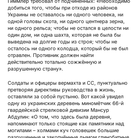
Гиммлер требовал от подчинённых: «Необходимо
добиться того, чтобы при отходе из районов
Украины не оставалось ни одного человека, ни
одной головы скота, ни одного центнера зерна,
ни одного рельса; чтобы не остался в целости ни
один дом, ни одна шахта, которая не была бы
выведена на долгие годы из строя; чтобы не
осталось ни одного колодца, который бы не был
отравлен. Противник должен найти
действительно тотально сожжённую и
разрушенную страну».
Солдаты и офицеры вермахта и СС, пунктуально
претворяя директивы руководства в жизнь,
оставляли за собой пустыню. Вот какой увидел
одну из украинских деревень миномётчик 66-й
гвардейской стрелковой дивизии Мансур
Абдулин: «О том, что здесь была деревня,
напоминают только стоящие как памятники над
могилами – холмами куч головешек большие
разрушенные и закопчённые дымом глинобитные