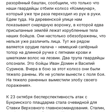
разорённый баштан, сообщили, что только что
наши гвардейцы отбили колхоз «Коммунар»,
который уже три раза переходил из рук в руки.
Едем туда. На деревенской улице нам
показывают снарядную воронку, в которой едва
присыпанные землёй лежат изрубленные тела
наших бойцов. Они настолько обезображены, что
нельзя уже различить лица. Тут же рядом
валяется орудие палача – немецкий сапёрный
топор на длинной ручке с пятнами крови и
шматками волос на лезвии. Два трупа гвардейцы
опознали. Это бойцы Иван Домин и Василий
Суринов. Вчера в бою за этот колхоз они были
тяжело ранены. Их не успели вынести с поля боя.
На тяжело раненных выместили злобу своего
поражения».
К 23 октября бесперспективность атак с
Букринского плацдарма стала очевидной для
Ставки Верховного главнокомандования. Сталин,